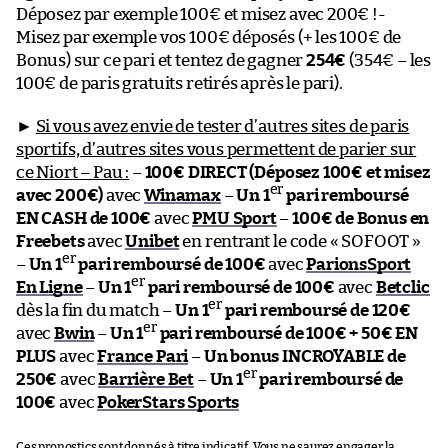
Déposez par exemple 100€ et misez avec 200€ !-
Misez par exemple vos 100€ déposés (+ les 100€ de
Bonus) sur ce pari et tentez de gagner
254€
(354€ – les
100€ de paris gratuits retirés après le pari).
►
Si vous avez envie de tester d’autres sites de paris
sportifs, d’autres sites vous permettent de parier sur
ce Niort – Pau :
–
100€ DIRECT (Déposez 100€ et misez
er
avec 200€)
avec
Winamax
–
Un 1
pari remboursé
EN CASH de 100€
avec
PMU Sport
–
100€ de Bonus en
Freebets
avec
Unibet
en rentrant le code « SOFOOT »
er
–
Un 1
pari remboursé de 100€
avec
ParionsSport
er
En Ligne
–
Un 1
pari remboursé de 100€
avec
Betclic
er
dès la fin du match –
Un 1
pari remboursé de 120€
er
avec
Bwin
–
Un 1
pari remboursé de 100€ + 50€ EN
PLUS
avec
France Pari
–
Un bonus INCROYABLE de
er
250€
avec
Barrière Bet
–
Un 1
pari remboursé de
100€
avec
PokerStars Sports
Ces pronostics sont donnés à titre indicatif. Vous ne saurez engager la