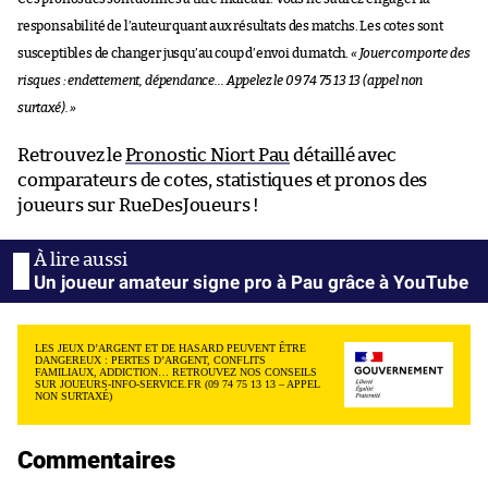
responsabilité de l’auteur quant aux résultats des matchs. Les cotes sont
susceptibles de changer jusqu’au coup d’envoi du match.
« Jouer comporte des
risques : endettement, dépendance… Appelez le 09 74 75 13 13 (appel non
surtaxé). »
Retrouvez le
Pronostic Niort Pau
détaillé avec
comparateurs de cotes, statistiques et pronos des
joueurs sur RueDesJoueurs !
Un joueur amateur signe pro à Pau grâce à YouTube
LES JEUX D’ARGENT ET DE HASARD PEUVENT ÊTRE
DANGEREUX : PERTES D’ARGENT, CONFLITS
FAMILIAUX, ADDICTION… RETROUVEZ NOS CONSEILS
SUR JOUEURS-INFO-SERVICE.FR (09 74 75 13 13 – APPEL
NON SURTAXÉ)
Commentaires