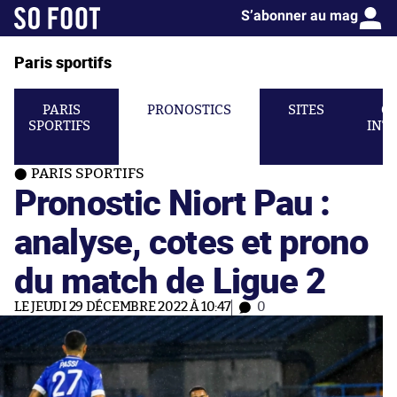
S’abonner au mag
Paris sportifs
PARIS
PRONOSTICS
SITES
C
SPORTIFS
INT
PARIS SPORTIFS
Pronostic Niort Pau :
analyse, cotes et prono
du match de Ligue 2
LE JEUDI 29 DÉCEMBRE 2022 À 10:47
0