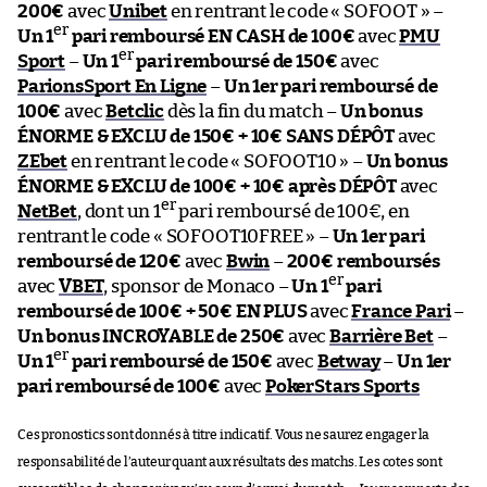
200€
avec
Unibet
en rentrant le code « SOFOOT » –
er
Un 1
pari remboursé EN CASH de 100€
avec
PMU
er
Sport
–
Un 1
pari remboursé de 150€
avec
ParionsSport En Ligne
–
Un 1er pari remboursé de
100€
avec
Betclic
dès la fin du match –
Un bonus
ÉNORME & EXCLU de 150€ + 10€ SANS DÉPÔT
avec
ZEbet
en rentrant le code « SOFOOT10 » –
Un bonus
ÉNORME & EXCLU de 100€ + 10€ après DÉPÔT
avec
er
NetBet
, dont un 1
pari remboursé de 100€, en
rentrant le code « SOFOOT10FREE » –
Un 1er pari
remboursé de 120€
avec
Bwin
–
200€ remboursés
er
avec
VBET
, sponsor de Monaco –
Un 1
pari
remboursé de 100€ + 50€ EN PLUS
avec
France Pari
–
Un bonus INCROYABLE de 250€
avec
Barrière Bet
–
er
Un 1
pari remboursé de 150€
avec
Betway
–
Un 1er
pari remboursé de 100€
avec
PokerStars Sports
Ces pronostics sont donnés à titre indicatif. Vous ne saurez engager la
responsabilité de l’auteur quant aux résultats des matchs. Les cotes sont