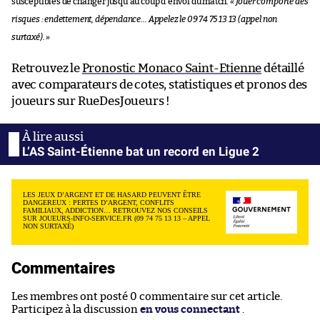
susceptibles de changer jusqu’au coup d’envoi du match.
« Jouer comporte des
risques : endettement, dépendance… Appelez le 09 74 75 13 13 (appel non
surtaxé). »
Retrouvez le
Pronostic Monaco Saint-Etienne
détaillé
avec comparateurs de cotes, statistiques et pronos des
joueurs sur RueDesJoueurs !
L’AS Saint-Étienne bat un record en Ligue 2
LES JEUX D’ARGENT ET DE HASARD PEUVENT ÊTRE
DANGEREUX : PERTES D’ARGENT, CONFLITS
FAMILIAUX, ADDICTION… RETROUVEZ NOS CONSEILS
SUR JOUEURS-INFO-SERVICE.FR (09 74 75 13 13 – APPEL
NON SURTAXÉ)
Commentaires
Les membres ont posté 0 commentaire sur cet article.
Participez à la discussion
en vous connectant
.