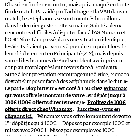
Khazri en fin de rencontre, mais qui a craqué en toute
fin de match. Pas aidé par l’arbitrage et la VAR dans ce
match, les Stéphanois se sont montrés brouillons
dans le dernier geste. Cette semaine, Sainté a deux
rencontres difficiles à disputer face à l’AS Monaco et
l’OGC Nice. L’an passé, dans une situation identique,
les Verts étaient parvenus à prendre un point lors de
leur déplacement en Principauté (2-2), mais depuis
samedi les hommes de Puel semblent avoir pris un
coup au moral après leur revers face à Bordeaux.
Suite à leur prestation encourageante à Nice, Monaco
devrait s’imposer face à des Stéphanois dans le dur. ►
Le pari « Diop buteur » est coté à 1,50 chez
Winamax
qui vous offre le montant de votre 1er dépôt jusqu’à
100€ (100€ offerts directement)
►
Profitez de 100€
offerts direct chez Winamax
:-
Inscrivez-vous en
cliquant ici.
– Winamax vous offre le montant de votre
er
1
dépôt jusqu’à 100€. – Déposez par exemple 100€ et
misez avec 200€ !- Misez par exemple vos 100€