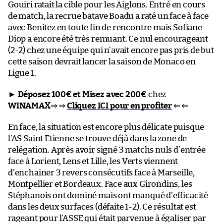
Gouiri ratait la cible pour les Aiglons. Entré en cours
de match, la recrue batave Boadu a raté un face à face
avec Benitez en toute fin de rencontre mais Sofiane
Diop a encore été très remuant. Ce nul encourageant
(2-2) chez une équipe qui n’avait encore pas pris de but
cette saison devrait lancer la saison de Monaco en
Ligue 1.
►
Déposez 100€ et Misez avec 200€
chez
WINAMAX
⇒ ⇒
Cliquez ICI pour en profiter
⇐ ⇐
En face, la situation est encore plus délicate puisque
l’AS Saint Etienne se trouve déjà dans la zone de
relégation. Après avoir signé 3 matchs nuls d’entrée
face à Lorient, Lens et Lille, les Verts viennent
d’enchainer 3 revers consécutifs face à Marseille,
Montpellier et Bordeaux. Face aux Girondins, les
Stéphanois ont dominé mais ont manqué d’efficacité
dans les deux surfaces (défaite 1-2). Ce résultat est
rageant pour l’ASSE qui était parvenue à égaliser par