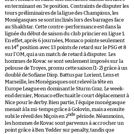
en terminant en 3e position. Contraints de disputer les
tours préliminaires de la ligue des Champions, les
Monégasques se sont inclinés lors des barrages face
au Shakhtar. Cette contre-performance est dans la
lignée du début de saison du club princier en Ligue 1.
En effet, après 6 journées, Monaco pointe seulement
e
en 14
position avec 13 points de retard sur le PSG et 8
sur l’OM, qui a un match de retard à disputer. Les
hommes de Kovac se sont seulement imposés sur la
pelouse de Troyes, promu cette saison (1-2) grâce à un
doublé de Sofiane Diop. Battus par Lorient, Lens et
Marseille, les Monégasques ont relevé la tête en
Europe League en dominant le Sturm Graz. Le week-
end dernier, Monaco effectuait le court déplacement à
Nice pour le derby. Bien partie, l’équipe monégasque
menait à la mi-temps grâce à Golovin, mais a ensuite
nde
subi le réveil des Niçois en 2
période. Néanmoins,
les hommes de Kovac sont parvenus à accrocher un
point grâce à Ben Yedder sur penalty, tandis que