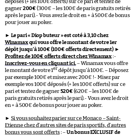
déposés (+ les 100€ offerts) sur ce pari et tentez de
gagner
200€
(300€ – les 100€ de paris gratuits retirés
après le pari).- Vous avez le droit en + à 500€ de bonus
pour jouer au poker.
►
Le pari « Diop buteur » est coté à 3,10 chez
Winamax
qui vous offre le montant de votre 1er
dépôt jusqu’à 100€ (100€ offerts directement)
►
Profitez de 100€ offerts direct chez Winamax
:-
Inscrivez-vous en cliquant ici.
– Winamax vous offre
er
le montant de votre 1
dépôt jusqu’à 100€. – Déposez
par exemple 100€ et misez avec 200€ !- Misez par
exemple vos 100€ déposés (+ les 100€ offerts) sur ce
pari et tentez de gagner
520€
(620€ – les 100€ de
paris gratuits retirés après le pari).- Vous avez le droit
en + à 500€ de bonus pour jouer au poker.
►
Si vous souhaitez parier sur ce Monaco – Saint-
Etienne chez d’autres sites de paris sportifs, d’autres
bonus vous sont offerts
: –
Un bonus EXCLUSIF de