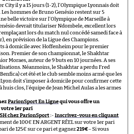
City il y a 15 jours (1-2), l’Olympique Lyonnais doit
. Les hommes de Bruno Genésio restent sur 5
e belle victoire sur l’Olympique de Marseille à
enésio devrait titulariser Ndombele, excellent lors
remplaçant lors du match nul concédé samedi face à
ir), en prévision de la Ligue des Champions.
nts à domicile avec Hoffenheim pour le premier
aison. Premier de son championnat, le Shakhtar
ior Moraes, auteur de 9 buts en 10 journées. A ses
éalisations. Néanmoins, le Shakhtar a perdu Fred
Benfica) cet été et le club semble moins armé que les
 Lyon doit s’imposer à domicile pour confirmer cette
à huis clos, l’équipe de Jean Michel Aulas a les armes
chez
ParionSport En Ligne
qui vous offre un
otre 1er pari
ASH chez ParionSport
:-
Inscrivez-vous en cliquant
ement de 100€ EN ARGENT RÉEL sur votre 1er pari
ari de 125€ sur ce pari et gagnez
219€
– Si vous