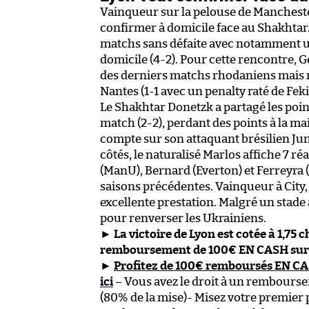
Vainqueur sur la pelouse de Manchester 
confirmer à domicile face au Shakhtar
matchs sans défaite avec notamment un
domicile (4-2). Pour cette rencontre, G
des derniers matchs rhodaniens mais 
Nantes (1-1 avec un penalty raté de Fek
Le Shakhtar Donetzk a partagé les poi
match (2-2), perdant des points à la m
compte sur son attaquant brésilien Jun
côtés, le naturalisé Marlos affiche 7 r
(ManU), Bernard (Everton) et Ferreyra (
saisons précédentes. Vainqueur à City,
excellente prestation. Malgré un stade 
pour renverser les Ukrainiens.
►
La victoire de Lyon est cotée à 1,75 
remboursement de 100€ EN CASH sur v
►
Profitez de 100€ remboursés EN C
ici
– Vous avez le droit à un rembours
(80% de la mise)- Misez votre premier p