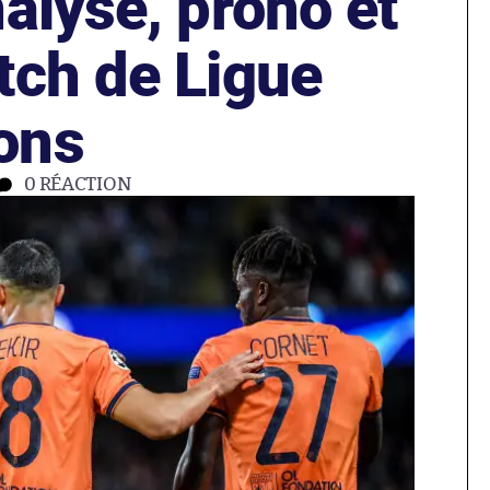
alyse, prono et
tch de Ligue
ons
0
RÉACTION