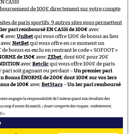
 EN CASH
mboursement de 100€ directement sur votre compte
sites de paris sportifs, 9 autres sites vous permettent
1er pari remboursé EN CASH de 100€
avec
0€
avec
Unibet
qui vous offre 120€ de bonus au lieu
avec
NetBet
qui vous offre en ce moment un
 de bonus en exclu en rentrant le code « SOFOOT »
NORME de 150€
avec
ZEbet
, dont 60€ pour 20€
ONDITION
avec
Betclic
qui vous offre 100€ de paris
 pari soit gagnant ou perdant –
Un premier pari
n Bonus ÉNORME de 200€ dont 100€ sur vos 1ers
nus de 100€
avec
BetStars
–
Un 1er pari remboursé
aurez engager la responsabilité de l’auteur quant aux résultats des
au coup d’envoi du match. «
Jouer comporte des risques : endettement,
é)
»
n