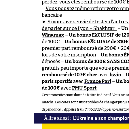
perdez, vous êtes remboursé de 100€
–
Vous pouvez même retirer votre re
bancaire
►
Si vous avez envie de tester d’autres 
de parier sur ce Lyon – Shakhtar :
–
Un 
Winamax
–
Un bonus EXCLUSIF de 12
de 100€ –
Un bonus EXCLUSIF de 310€
premier pari remboursé de 290€ + 20€
lors de votre inscription –
Un bonus É
déposés –
Un bonus de 100€ SANS C
gratuits peu importe que votre premier
remboursé de 107€ chez
avec
bwin
–
U
paris sportifs
avec
France Pari
–
Un bo
de 100€
avec
PMU Sport
Ces pronostics sont donnés à titre indicatif. Vous ne s
matchs. Les cotes sont susceptibles de changer jusqu’
dépendance… Appelez le 09 74 75 13 13 (appel non surtax
L’Ukraine a son champio