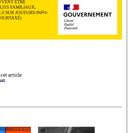
UVENT ÊTRE
LITS FAMILIAUX,
S SUR JOUEURS-INFO-
N SURTAXÉ)
et article.
ant
.