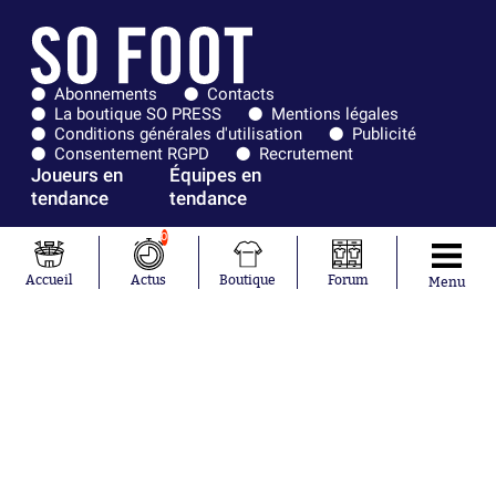
Abonnements
Contacts
La boutique SO PRESS
Mentions légales
Conditions générales d'utilisation
Publicité
Consentement RGPD
Recrutement
Joueurs en
Équipes en
tendance
tendance
0
Mohamed
Chelsea
Salah
Paris Saint-
Mykhailo
Germain
Accueil
Actus
Boutique
Forum
Menu
Mudryk
Bordeaux
Neymar
Olympique
Khalis Merah
lyonnais
Loïs Openda
FIFA
Moussa
Real Madrid
Niakhaté
RC Strasbourg
Nicolás
AC Milan
Tagliafico
France
Pavel Šulc
RC Lens
Josh Maja