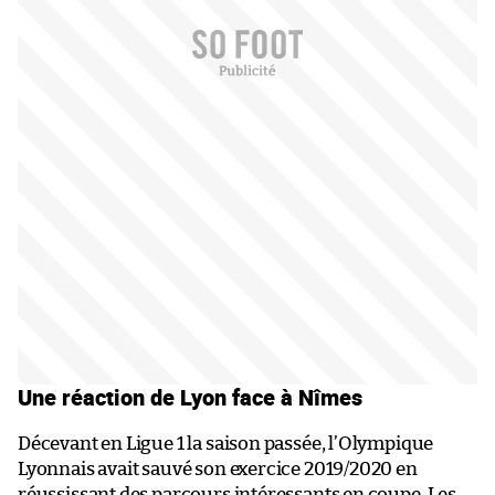
Une réaction de Lyon face à Nîmes
Décevant en Ligue 1 la saison passée, l’Olympique
Lyonnais avait sauvé son exercice 2019/2020 en
réussissant des parcours intéressants en coupe. Les