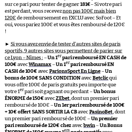
sur ce pari pour tenter de gagner
181€
– Si votre pari
est perdant, vous recevez
non pas 100€ mais bien
120€
de remboursement en EXCLU avec SoFoot – Et
oui, vous pariez 100€ et vous êtes remboursé de 120€
!
►
Si vous avez envie de tester d’autres sites de paris
sportifs, 9 autres sites vous permettent de parier sur
er
ce Lyon – Nîmes :
–
Un 1
pari remboursé EN CASH de
er
100€
avec
Winamax
–
Un 1
pari remboursé EN
CASH de 100€
avec
ParionsSport En Ligne
–
Un
bonus de 100€ SANS CONDITION
avec
Betclic
qui
vous offre 100€ de paris gratuits peu importe que
er
votre 1
pari soit gagnant ou perdant –
Un bonus
ÉNORME de 150€
avec
ZEbet
, dont un premier pari
remboursé de 100€ –
Un 1er pari remboursé de 100€
+ 10€ offert SANS SORTIR LA CB
avec
PasinoBet
, dont
un premier pari remboursé de 100€ –
Un premier
pari remboursé de 120€ chez
avec
bwin
–
Un Bonus
ers