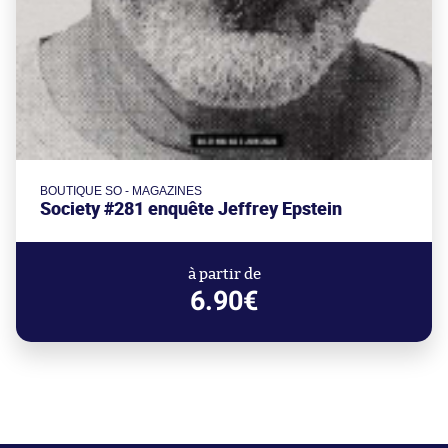
BOUTIQUE SO - MAGAZINES
Society #281 enquête Jeffrey Epstein
à partir de
6.90€