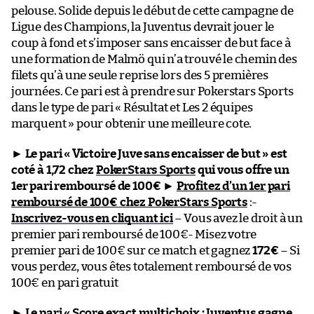
pelouse. Solide depuis le début de cette campagne de
Ligue des Champions, la Juventus devrait jouer le
coup à fond et s’imposer sans encaisser de but face à
une formation de Malmö qui n’a trouvé le chemin des
filets qu’à une seule reprise lors des 5 premières
journées. Ce pari est à prendre sur Pokerstars Sports
dans le type de pari « Résultat et Les 2 équipes
marquent » pour obtenir une meilleure cote.
►
Le pari « Victoire Juve sans encaisser de but » est
coté à 1,72 chez
PokerStars Sports
qui vous offre un
1er pari remboursé de 100€
►
Profitez d’un 1er pari
remboursé de 100€ chez PokerStars Sports
:-
Inscrivez-vous en cliquant ici
– Vous avez le droit à un
premier pari remboursé de 100€- Misez votre
premier pari de 100€ sur ce match et gagnez
172€
– Si
vous perdez, vous êtes totalement remboursé de vos
100€ en pari gratuit
►
Le pari « Score exact multichoix : Juventus gagne