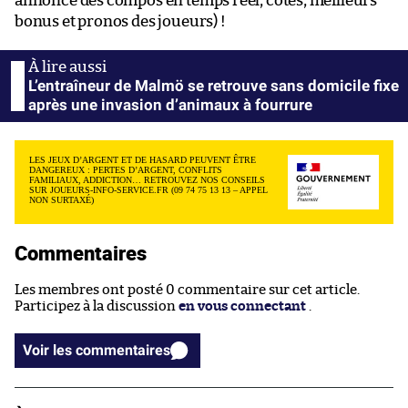
annonce des compos en temps réel, côtes, meilleurs
bonus et pronos des joueurs) !
L’entraîneur de Malmö se retrouve sans domicile fixe
après une invasion d’animaux à fourrure
LES JEUX D’ARGENT ET DE HASARD PEUVENT ÊTRE
DANGEREUX : PERTES D’ARGENT, CONFLITS
FAMILIAUX, ADDICTION… RETROUVEZ NOS CONSEILS
SUR JOUEURS-INFO-SERVICE.FR (09 74 75 13 13 – APPEL
NON SURTAXÉ)
Commentaires
Les membres ont posté 0 commentaire sur cet article.
Participez à la discussion
en vous connectant
.
Voir les commentaires