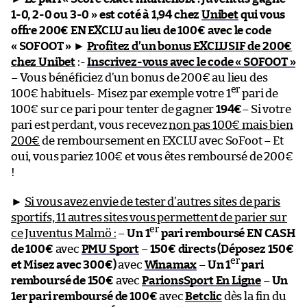
1-0, 2-0 ou 3-0 » est coté à 1,94 chez
Unibet
qui vous
offre 200€ EN EXCLU au lieu de 100€ avec le code
« SOFOOT »
►
Profitez d’un bonus EXCLUSIF de 200€
chez Unibet
:-
Inscrivez-vous avec le code « SOFOOT »
– Vous bénéficiez d’un bonus de 200€ au lieu des
er
100€ habituels- Misez par exemple votre 1
pari de
100€ sur ce pari pour tenter de gagner
194€
– Si votre
pari est perdant, vous recevez
non pas 100€ mais bien
200€
de remboursement en EXCLU avec SoFoot – Et
oui, vous pariez 100€ et vous êtes remboursé de 200€
!
►
Si vous avez envie de tester d’autres sites de paris
sportifs, 11 autres sites vous permettent de parier sur
er
ce Juventus Malmö :
–
Un 1
pari remboursé EN CASH
de 100€
avec
PMU Sport
–
150€ directs (Déposez 150€
er
et Misez avec 300€)
avec
Winamax
–
Un 1
pari
remboursé de 150€
avec
ParionsSport En Ligne
–
Un
1er pari remboursé de 100€
avec
Betclic
dès la fin du