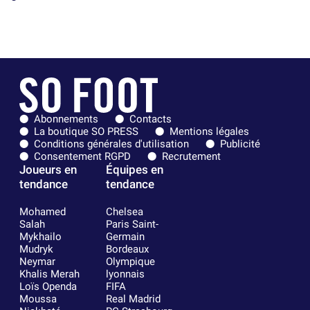
Abonnements
Contacts
La boutique SO PRESS
Mentions légales
Conditions générales d'utilisation
Publicité
Consentement RGPD
Recrutement
Joueurs en
Équipes en
tendance
tendance
Mohamed
Chelsea
Salah
Paris Saint-
Mykhailo
Germain
Mudryk
Bordeaux
Neymar
Olympique
Khalis Merah
lyonnais
Loïs Openda
FIFA
Moussa
Real Madrid