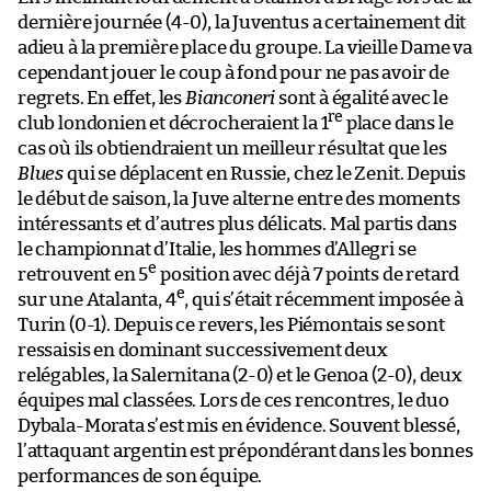
dernière journée (4-0), la Juventus a certainement dit
adieu à la première place du groupe. La vieille Dame va
cependant jouer le coup à fond pour ne pas avoir de
regrets. En effet, les
Bianconeri
sont à égalité avec le
re
club londonien et décrocheraient la 1
place dans le
cas où ils obtiendraient un meilleur résultat que les
Blues
qui se déplacent en Russie, chez le Zenit. Depuis
le début de saison, la Juve alterne entre des moments
intéressants et d’autres plus délicats. Mal partis dans
le championnat d’Italie, les hommes d’Allegri se
e
retrouvent en 5
position avec déjà 7 points de retard
e
sur une Atalanta, 4
, qui s’était récemment imposée à
Turin (0-1). Depuis ce revers, les Piémontais se sont
ressaisis en dominant successivement deux
relégables, la Salernitana (2-0) et le Genoa (2-0), deux
équipes mal classées. Lors de ces rencontres, le duo
Dybala-Morata s’est mis en évidence. Souvent blessé,
l’attaquant argentin est prépondérant dans les bonnes
performances de son équipe.