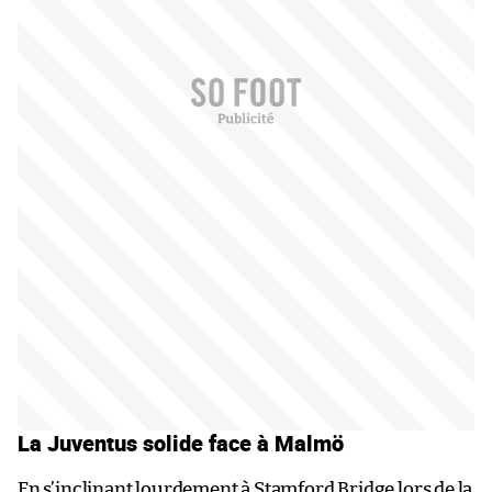
La Juventus solide face à Malmö
En s’inclinant lourdement à Stamford Bridge lors de la