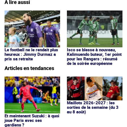
À lire aussi
Le football ne le rendait plus
Isco se blesse à nouveau,
heureux : Jimmy Durmaz a
Kalimuendo buteur, 1er point
pris sa retraite
pour les Rangers : résumé
de la soirée européenne
Articles en tendances
Maillots 2026-2027 : les
sorties de la semaine (du 3
au 8 août)
Et maintenant Suzuki : à quoi
joue Paris avec ses
gardiens ?