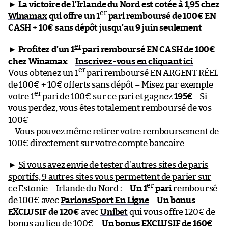
►
La victoire de l’Irlande du Nord est cotée à 1,95 chez
er
Winamax
qui offre un 1
pari remboursé de 100€ EN
CASH + 10€ sans dépôt jusqu’au 9 juin seulement
er
►
Profitez d’un 1
pari remboursé EN CASH de 100€
chez Winamax
–
Inscrivez-vous en cliquant ici
–
er
Vous obtenez un 1
pari remboursé EN ARGENT RÉEL
de 100€ + 10€ offerts sans dépôt – Misez par exemple
er
votre 1
pari de 100€ sur ce pari et gagnez
195€
– Si
vous perdez, vous êtes totalement remboursé de vos
100€
–
Vous pouvez même retirer votre remboursement de
100€ directement sur votre compte bancaire
►
Si vous avez envie de tester d’autres sites de paris
sportifs, 9 autres sites vous permettent de parier sur
er
ce Estonie – Irlande du Nord :
–
Un 1
pari
remboursé
de 100€ avec
ParionsSport En Ligne
–
Un bonus
EXCLUSIF de 120€
avec
Unibet
qui vous offre 120€ de
bonus au lieu de 100€ –
Un bonus EXCLUSIF de 160€