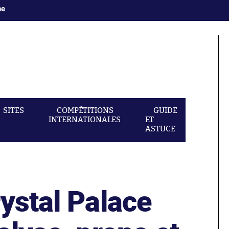
ne
SITES
COMPÉTITIONS
GUIDE
INTERNATIONALES
ET
ASTUCE
ystal Palace