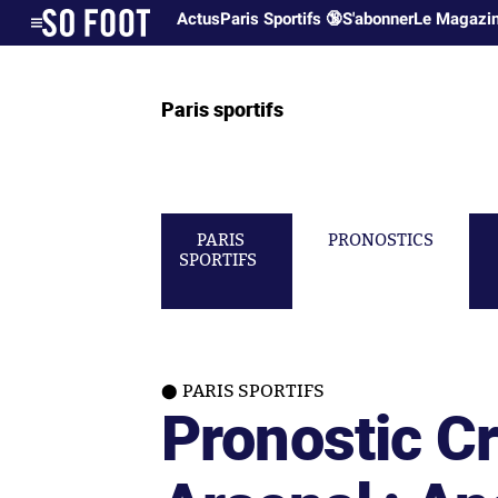
Actus
Paris Sportifs 🔞
S'abonner
Le Magazi
Paris sportifs
PARIS
PRONOSTICS
SPORTIFS
PARIS SPORTIFS
Pronostic Cr