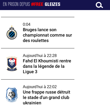
EN PRISON DEPUIS
#FREE
GLEIZES
0:04
Bruges lance son
championnat comme sur
des roulettes
Aujourd'hui à 22:28
Fahd El Khoumisti rentre
dans la légende de la
Ligue 3
Aujourd'hui à 22:02
Une frappe russe détruit
le stade d'un grand club
ukrainien