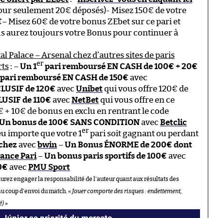
our seulement 20€ déposés)- Misez 150€ de votre
€
– Misez 60€ de votre bonus ZEbet sur ce pari et
ous aurez toujours votre Bonus pour continuer à
al Palace – Arsenal chez d’autres sites de paris
er
rts
: –
Un 1
pari remboursé EN CASH de 100€ + 20€
pari remboursé EN CASH de 150€
avec
LUSIF de 120€
avec
Unibet
qui vous offre 120€ de
USIF de 110€
avec
NetBet
qui vous offre en ce
+ 10€ de bonus en exclu en rentrant le code
Un bonus de 100€ SANS CONDITION
avec
Betclic
er
eu importe que votre 1
pari soit gagnant ou perdant
 chez
avec
bwin
–
Un Bonus ÉNORME de 200€ dont
ance Pari
–
Un bonus paris sportifs de 100€
avec
0€
avec
PMU Sport
aurez engager la responsabilité de l’auteur quant aux résultats des
au coup d’envoi du match. «
Jouer comporte des risques : endettement,
é)
»
s Júnior sa priorité du mercato