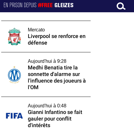
EN PRISON DEPUIS
#FREE
GLEIZES
Mercato
Liverpool se renforce en
défense
Aujourd'hui à 9:28
Medhi Benatia tire la
sonnette d'alarme sur
l'influence des joueurs à
l'OM
Aujourd'hui à 0:48
Gianni Infantino se fait
gauler pour conflit
d'intérêts