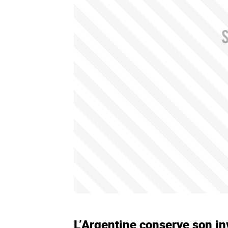
L’Argentine conserve son inv