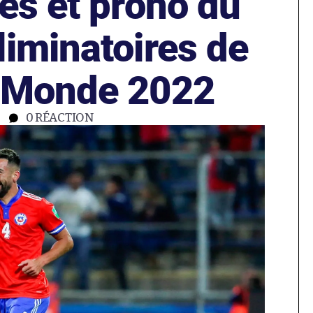
es et prono du
liminatoires de
u Monde 2022
0
RÉACTION