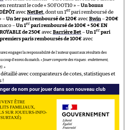
en rentrant le code « SOFOOT10 » –
Un bonus
er
 DÉPÔT
avec
NetBet
, dont un 1
pari remboursé de
» –
Un 1er pari remboursé de 120€
avec
Bwin
–
200€
er
onaco –
Un 1
pari remboursé de 100€ + 50€ EN
er
CROYABLE de 250€
avec
Barrière Bet
–
Un 1
pari
 premiers paris remboursés de 100€
avec
aurez engager la responsabilité de l’auteur quant aux résultats des
au coup d’envoi du match.
« Jouer comporte des risques : endettement,
). »
détaillé avec comparateurs de cotes, statistiques et
 !
anger de nom pour jouer dans son nouveau club
UVENT ÊTRE
LITS FAMILIAUX,
S SUR JOUEURS-INFO-
N SURTAXÉ)