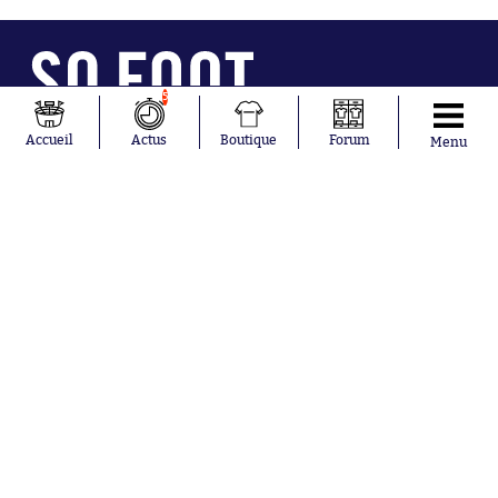
5
Abonnements
Contacts
La boutique SO PRESS
Mentions légales
Accueil
Actus
Boutique
Forum
Menu
Conditions générales d'utilisation
Publicité
Consentement RGPD
Recrutement
Joueurs en
Équipes en
tendance
tendance
Mohamed
Chelsea
Salah
Paris Saint-
Mykhailo
Germain
Mudryk
Bordeaux
Neymar
Olympique
Khalis Merah
lyonnais
Loïs Openda
FIFA
Moussa
Real Madrid
Niakhaté
RC Strasbourg
Nicolás
AC Milan
Tagliafico
France
Pavel Šulc
RC Lens