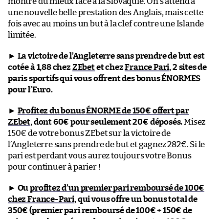
montré du mieux face à la Slovaquie. On s’attend à
une nouvelle belle prestation des Anglais, mais cette
fois avec au moins un but à la clef contre une Islande
limitée.
►
La victoire de l’Angleterre sans prendre de but est
cotée à 1,88 chez
ZEbet
et chez
France Pari
, 2 sites de
paris sportifs qui vous offrent des bonus ÉNORMES
pour l’Euro.
►
Profitez du bonus ÉNORME de 150€ offert par
ZEbet
, dont 60€ pour seulement 20€ déposés.
Misez
150€ de votre bonus ZEbet sur la victoire de
l’Angleterre sans prendre de but et gagnez 282€. Si le
pari est perdant vous aurez toujours votre Bonus
pour continuer à parier !
►
Ou
profitez d’un premier pari remboursé de 100€
chez France-Pari
, qui vous offre un bonus total de
350€ (premier pari remboursé de 100€ + 150€ de