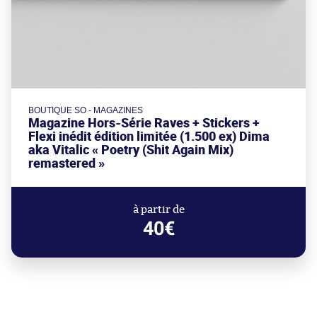
BOUTIQUE SO - MAGAZINES
Magazine Hors-Série Raves + Stickers +
Flexi inédit édition limitée (1.500 ex) Dima
aka Vitalic « Poetry (Shit Again Mix)
remastered »
à partir de
40€