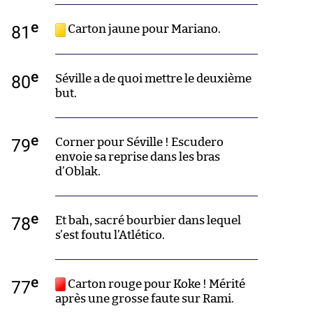
e
81
Carton jaune pour Mariano.
e
80
Séville a de quoi mettre le deuxième
but.
e
79
Corner pour Séville ! Escudero
envoie sa reprise dans les bras
d’Oblak.
e
78
Et bah, sacré bourbier dans lequel
s’est foutu l’Atlético.
e
77
Carton rouge pour Koke ! Mérité
après une grosse faute sur Rami.