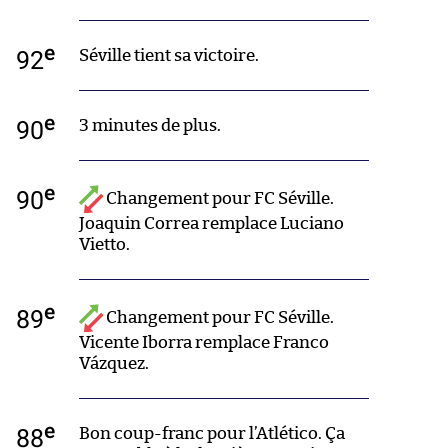
e
92
Séville tient sa victoire.
e
90
3 minutes de plus.
e
90
Changement pour FC Séville.
Joaquin Correa remplace Luciano
Vietto.
e
89
Changement pour FC Séville.
Vicente Iborra remplace Franco
Vázquez.
e
88
Bon coup-franc pour l’Atlético. Ça