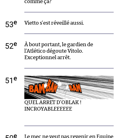
comme ça?
e
53
Vietto s’est réveillé aussi.
e
52
À bout portant, le gardien de
l’Atlético dégoute Vitolo.
Exceptionnel arrêt.
e
51
QUEL ARRET D’OBLAK !
INCROYABLEEEEEE
e
Le mec ne veut pas revenir en Equipe