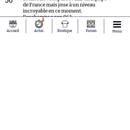
50
de France mais joue à un niveau
incroyable en ce moment.
Deschamps a son 06?
0
Accueil
Actus
Boutique
Forum
Menu
e
49
Bordel le poteau de Nasri ! C’était
magnifique, après une feinte de
frappe folle.
e
48
Comme en première mi-temps, il y’a
de l’espace dans le dos de Pareja et
Rami.
e