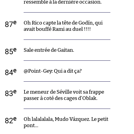
ressemble à la dernière occasion.
e
87
Oh Rico capte la tête de Godín, qui
avait bouffé Rami au duel !!!!
e
85
Sale entrée de Gaitan.
e
84
@Point-Gey: Qui a dit ça?
e
83
Le meneur de Séville voit sa frappe
passer à coté des cages d’Oblak.
e
82
Oh lalalalala, Mudo Vázquez. Le petit
pont…