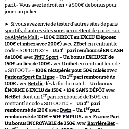
pari).- Vous avez le droit en + à 500€ de bonus pour
jouer au poker.
►
Si vous avez envie de tester d’autres sites de paris
sportifs, d’autres sites vous permettent de parier sur
ce Algérie Mali :
–
100€ DIRECT en EXCLU (Déposez
100€ et misez avec 200€)
avec
ZEbet
en rentrant le
er
code « SOFOOTX2 » –
Un 1
pari remboursé EN CASH
de 100€
avec
PMU Sport
–
Un bonus EXCLUSIF de
150€ au lieu de 100€
avec
Unibet
en rentrant le code
« SOFOOT » –
100€ récupérés pour 50€ misés
avec
er
ParionsSport En Ligne
–
Un 1
pari remboursé de
100€
avec
Betclic
dès la fin du match –
Un bonus
ÉNORME & EXCLU de 150€ + 10€ SANS DÉPÔT
avec
er
NetBet
, dont un 1
pari remboursé de 150€, en
er
rentrant le code « SOFOOT10 » –
Un 1
pari
er
remboursé de 120€
avec
Bwin
–
Un 1
pari
remboursé de 100€ + 50€ EN PLUS
avec
France Pari
–
Un bonus INCROYABLE de 250€
avec
Barrière Bet
–
er