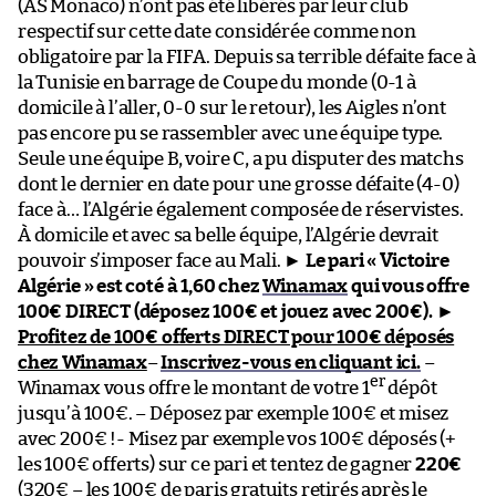
(AS Monaco) n’ont pas été libérés par leur club
respectif sur cette date considérée comme non
obligatoire par la FIFA. Depuis sa terrible défaite face à
la Tunisie en barrage de Coupe du monde (0-1 à
domicile à l’aller, 0-0 sur le retour), les Aigles n’ont
pas encore pu se rassembler avec une équipe type.
Seule une équipe B, voire C, a pu disputer des matchs
dont le dernier en date pour une grosse défaite (4-0)
face à… l’Algérie également composée de réservistes.
À domicile et avec sa belle équipe, l’Algérie devrait
pouvoir s’imposer face au Mali. ►
Le pari « Victoire
Algérie » est coté à 1,60 chez
Winamax
qui vous offre
100€ DIRECT (déposez 100€ et jouez avec 200€).
►
Profitez de 100€ offerts DIRECT pour 100€ déposés
chez Winamax
–
Inscrivez-vous en cliquant ici.
–
er
Winamax vous offre le montant de votre 1
dépôt
jusqu’à 100€. – Déposez par exemple 100€ et misez
avec 200€ !- Misez par exemple vos 100€ déposés (+
les 100€ offerts) sur ce pari et tentez de gagner
220€
(320€ – les 100€ de paris gratuits retirés après le