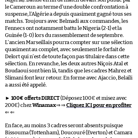
le Cameroun au terme d’une double confrontation à
suspense, l’Algérie a depuis quasiment gagné tous ses
matchs. Toujours avec Belmadi aux commandes, les
Fennecs ont notamment battu le Nigeria (2-1) et la
Guinée (1-0) lors du rassemblement de septembre.
L’ancien Marseillais pourra compter sur une sélection
quasiment au complet, avec seulement le forfait de
Delort qui n’est de toute façon pas titulaire dans cette
sélection. En revanche, les deux autres Niçois Atal et
Boudaoui sont bien là, tandis que les cadres Mahrez et
Slimani font leur retour. En forme avec Ajaccio, Belaïli
a aussi été appelé.
►
100€ offerts DIRECT
(Déposez 100€ et misez avec
200€) chez
Winamax
⇒ ⇒
Cliquez ICI pour en profiter
⇐ ⇐
En face, au moins 3 cadres seront absents puisque
Bissouma (Tottenham), Doucouré (Everton) et Camara