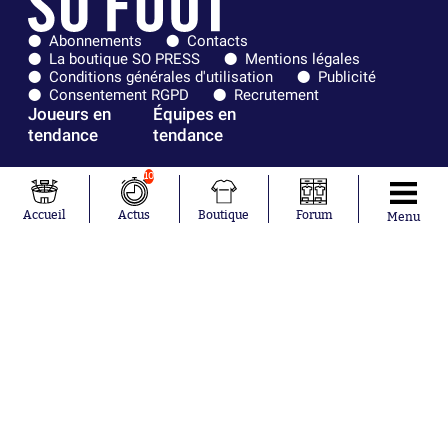
Abonnements
Contacts
La boutique SO PRESS
Mentions légales
Conditions générales d'utilisation
Publicité
Consentement RGPD
Recrutement
Joueurs en
Équipes en
tendance
tendance
Mohamed
Chelsea
10
Salah
Paris Saint-
Mykhailo
Germain
Accueil
Actus
Boutique
Forum
Menu
Mudryk
Bordeaux
Neymar
Olympique
Khalis Merah
lyonnais
Loïs Openda
FIFA
Moussa
Real Madrid
Niakhaté
RC Strasbourg
Nicolás
AC Milan
Tagliafico
France
Pavel Šulc
RC Lens
Josh Maja
Gauthier Hein