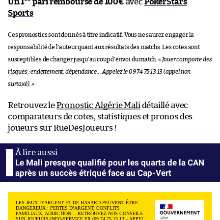
Un 1
pari remboursé de 100€
avec
PokerStars
Sports
Ces pronostics sont donnés à titre indicatif. Vous ne saurez engager la
responsabilité de l’auteur quant aux résultats des matchs. Les cotes sont
susceptibles de changer jusqu’au coup d’envoi du match.
« Jouer comporte des
risques : endettement, dépendance… Appelez le 09 74 75 13 13 (appel non
surtaxé). »
Retrouvez le
Pronostic Algérie Mali
détaillé avec
comparateurs de cotes, statistiques et pronos des
joueurs sur RueDesJoueurs !
Le Mali presque qualifié pour les quarts de la CAN
après un succès étriqué face au Cap-Vert
LES JEUX D’ARGENT ET DE HASARD PEUVENT ÊTRE
DANGEREUX : PERTES D’ARGENT, CONFLITS
FAMILIAUX, ADDICTION… RETROUVEZ NOS CONSEILS
SUR JOUEURS-INFO-SERVICE.FR (09 74 75 13 13 – APPEL