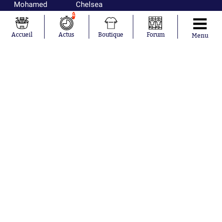
Mohamed
Chelsea
Salah
Paris Saint-
4
Mykhailo
Germain
Mudryk
Bordeaux
Accueil
Actus
Boutique
Forum
Menu
Neymar
Olympique
Khalis Merah
lyonnais
Loïs Openda
FIFA
Moussa
Real Madrid
Niakhaté
RC Strasbourg
Nicolás
AC Milan
Tagliafico
France
Pavel Šulc
RC Lens
Josh Maja
Gauthier Hein