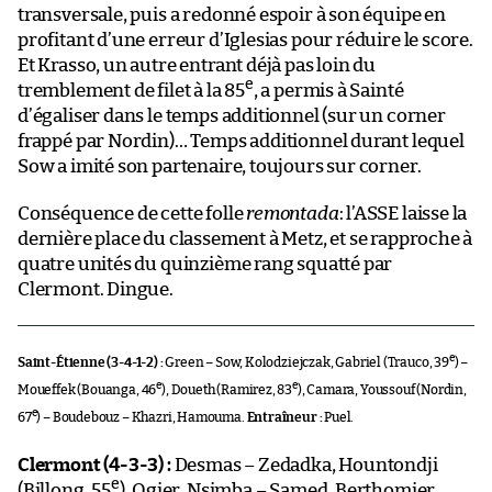
transversale, puis a redonné espoir à son équipe en
profitant d’une erreur d’Iglesias pour réduire le score.
Et Krasso, un autre entrant déjà pas loin du
e
tremblement de filet à la 85
, a permis à Sainté
d’égaliser dans le temps additionnel (sur un corner
frappé par Nordin)… Temps additionnel durant lequel
Sow a imité son partenaire, toujours sur corner.
Conséquence de cette folle
remontada
: l’ASSE laisse la
dernière place du classement à Metz, et se rapproche à
quatre unités du quinzième rang squatté par
Clermont. Dingue.
e
Saint-Étienne (3-4-1-2) :
Green – Sow, Kolodziejczak, Gabriel (Trauco, 39
) –
e
e
Moueffek (Bouanga, 46
), Doueth (Ramirez, 83
), Camara, Youssouf (Nordin,
e
67
) – Boudebouz – Khazri, Hamouma.
Entraîneur :
Puel.
Clermont (4-3-3) :
Desmas – Zedadka, Hountondji
e
(Billong, 55
), Ogier, Nsimba – Samed, Berthomier