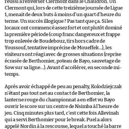
réussi à renverser Clermont dans le Chaudron. Un
Clermont qui, lors de cette treizième journée de Ligue
1, menait de deux buts à moins d’un quart d’heure du
terme. Un succès illogique ? Pas tant que ça. Si les
locaux ont commencé assez fort et ont plutôt dominé
la première période (coup franc dangereux et frappe
trop enlevée de Boudebouz, tirs hors cadre de
Youssouf, tentative imprécise de Moueffek…), les
visiteurs ont réagi avec de grosses situations (reprise
écrasée de Berthomier, poteau de Bayo, sauvetage de
Sow sur sa ligne…). Avant d’accélérer, en seconde mi-
temps.
Après avoir échappé de peu au penalty, Kolodziejczak
n’étant pas tout net au contact de Berthomier, la
lanterne rouge du championnat a en effet vu Bayo
ouvrir le score sur un centre de Nsimba à l’heure de
jeu. Cinq minutes plus tard, c’est cette fois Allevinah
qui a servi Berthomier pour le break. Puel a alors
appelé Nordin à la rescousse, lequel a touché la barre