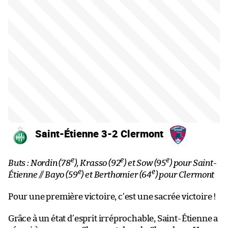
Saint-Étienne 3-2 Clermont
e
e
e
Buts : Nordin (78
), Krasso (92
) et Sow (95
) pour Saint-
e
e
Étienne // Bayo (59
) et Berthomier (64
) pour Clermont
Pour une première victoire, c’est une sacrée victoire !
Grâce à un état d’esprit irréprochable, Saint-Étienne a