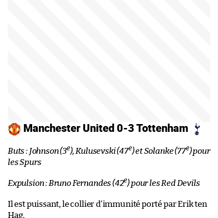
Manchester United 0-3 Tottenham
e
e
e
Buts : Johnson (3
), Kulusevski (47
) et Solanke (77
) pour
les Spurs
e
Expulsion : Bruno Fernandes (42
) pour les Red Devils
Il est puissant, le collier d’immunité porté par Erik ten
Hag.