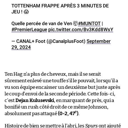
TOTTENHAM FRAPPE APRÈS 3 MINUTES DE
JEU ! 😱
Quelle percée de van de Ven 🤯
#MUNTOT
|
#PremierLeague
pic.twitter.com/Bv3Kdd8WsY
— CANAL+ Foot (@CanalplusFoot)
September
29, 2024
Ten Hag n’a plus de cheveux, mais il se serait
sûrement enlevé une touffe s’il le pouvait, lorsqu’il a
vu son équipe encaisser un deuxième but juste après
le coup d’envoi de la seconde période. Cette fois-ci,
c’est
Dejan Kulusevski
, en marquant de près, qui a
bonifié un rush côté droit de ce même Johnson,
e
absolument pas attaqué
(0-2, 47
)
.
Histoire de bien se mettre à l’abri, les
Spurs
ont ajouté