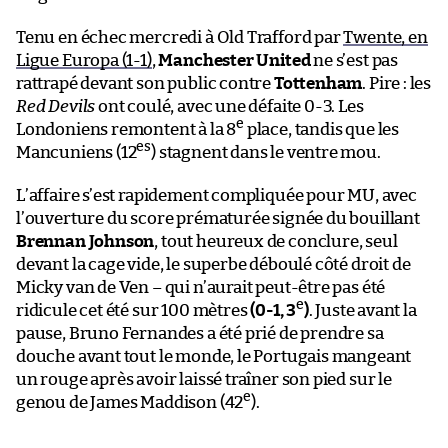
Tenu en échec mercredi à Old Trafford par
Twente, en
Ligue Europa (1-1)
,
Manchester United
ne s’est pas
rattrapé devant son public contre
Tottenham
. Pire : les
Red Devils
ont coulé, avec une défaite 0-3. Les
e
Londoniens remontent à la 8
place, tandis que les
es
Mancuniens (12
) stagnent dans le ventre mou.
L’affaire s’est rapidement compliquée pour MU, avec
l’ouverture du score prématurée signée du bouillant
Brennan Johnson
, tout heureux de conclure, seul
devant la cage vide, le superbe déboulé côté droit de
Micky van de Ven – qui n’aurait peut-être pas été
e
ridicule cet été sur 100 mètres
(0-1, 3
)
. Juste avant la
pause, Bruno Fernandes a été prié de prendre sa
douche avant tout le monde, le Portugais mangeant
un rouge après avoir laissé traîner son pied sur le
e
genou de James Maddison (42
).