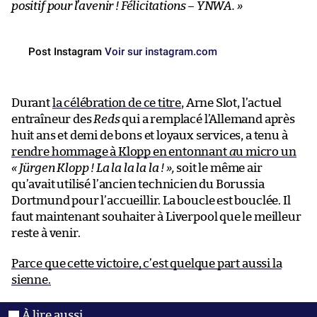
positif pour l’avenir ! Félicitations – YNWA. »
Post Instagram
Voir sur instagram.com
Durant
la célébration de ce titre
, Arne Slot, l’actuel
entraîneur des
Reds
qui a remplacé l’Allemand après
huit ans et demi de bons et loyaux services, a tenu à
rendre hommage à Klopp en entonnant
a
u micro un
« Jürgen Klopp ! La la la la la ! »,
soit le même air
qu’avait utilisé l’ancien technicien du Borussia
Dortmund pour l’accueillir. La boucle est bouclée. Il
faut maintenant souhaiter à Liverpool que le meilleur
reste à venir.
Parce que cette victoire, c’est quelque part aussi la
sienne.