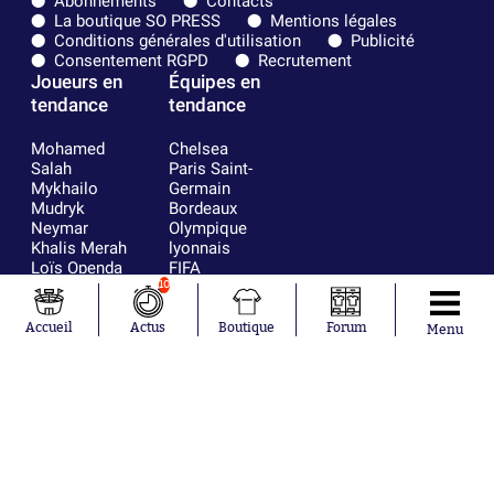
Abonnements
Contacts
La boutique SO PRESS
Mentions légales
Conditions générales d'utilisation
Publicité
Consentement RGPD
Recrutement
Joueurs en
Équipes en
tendance
tendance
Mohamed
Chelsea
Salah
Paris Saint-
Mykhailo
Germain
Mudryk
Bordeaux
Neymar
Olympique
Khalis Merah
lyonnais
Loïs Openda
FIFA
Moussa
Real Madrid
10
Niakhaté
RC Strasbourg
Nicolás
AC Milan
Accueil
Actus
Boutique
Forum
Menu
Tagliafico
France
Pavel Šulc
RC Lens
Josh Maja
Gauthier Hein