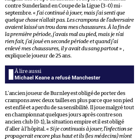
contre Sunderland en Coupe de la Ligue (3-0) mi-
septembre. «
J’ai continué à jouer, mais j’ai senti que
quelque chose n’allait pas. Les crampons de l’adversaire
avaient laissé un trou dans mes chaussures. À la fin de
la première période, j’avais mal au pied, mais je n’ai
rien fait, j’ai joué en seconde période et quand j’ai
enlevé mes chaussures, il y avait du sang partout
» ,
explique le joueur de 25 ans.
Michael Keane a refusé Manchester
L’ancien joueur de Burnley est obligé de porter des
crampons avec deux tailles en plus parce que son pied
est enflé et a perdu de sa sensibilité. Il joue malgré tout
en championnat quelques jours après contre son
ancien club (0-1), la situation empire et il est obligé
d’aller à l’hôpital. «
Si je continuais à jouer, l’infection se
propagerait encore plus haut et ils (les médecins) m’ont