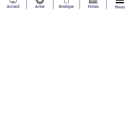
Moussa
Real Madrid
Accueil
Actus
Boutique
Forum
Menu
Niakhaté
RC Strasbourg
Nicolás
AC Milan
Tagliafico
France
Pavel Šulc
RC Lens
Josh Maja
Gauthier Hein