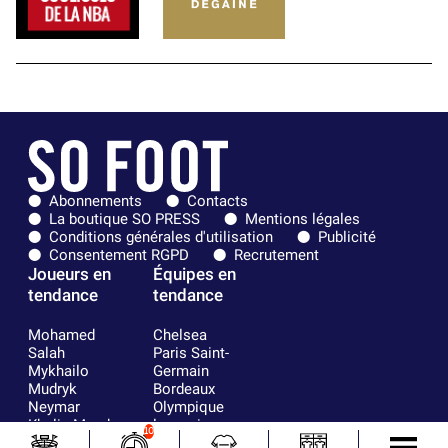
Abonnements
Contacts
La boutique SO PRESS
Mentions légales
Conditions générales d'utilisation
Publicité
Consentement RGPD
Recrutement
Joueurs en
Équipes en
tendance
tendance
Mohamed
Chelsea
Salah
Paris Saint-
Mykhailo
Germain
Mudryk
Bordeaux
Neymar
Olympique
Khalis Merah
lyonnais
10
Loïs Openda
FIFA