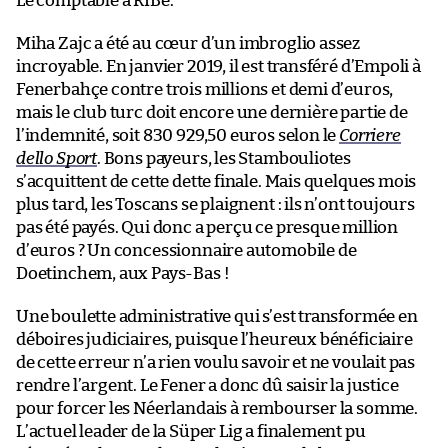
Le comptable a RIBé.
Miha Zajc a été au cœur d’un imbroglio assez
incroyable. En janvier 2019, il est transféré d’Empoli à
Fenerbahçe contre trois millions et demi d’euros,
mais le club turc doit encore une dernière partie de
l’indemnité, soit 830 929,50 euros selon le
Corriere
dello Sport
. Bons payeurs, les Stambouliotes
s’acquittent de cette dette finale. Mais quelques mois
plus tard, les Toscans se plaignent : ils n’ont toujours
pas été payés. Qui donc a perçu ce presque million
d’euros ? Un concessionnaire automobile de
Doetinchem, aux Pays-Bas !
Une boulette administrative qui s’est transformée en
déboires judiciaires, puisque l’heureux bénéficiaire
de cette erreur n’a rien voulu savoir et ne voulait pas
rendre l’argent. Le Fener a donc dû saisir la justice
pour forcer les Néerlandais à rembourser la somme.
L’actuel leader de la Süper Lig a finalement pu