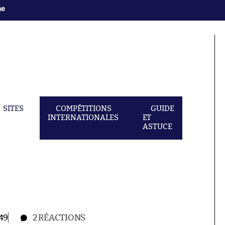
ne
SITES
COMPÉTITIONS
GUIDE
INTERNATIONALES
ET
ASTUCE
49
2
RÉACTIONS