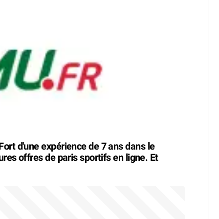
ort d'une expérience de 7 ans dans le
es offres de paris sportifs en ligne. Et