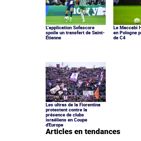
L’application Sofascore
Le Maccabi H
spoile un transfert de Saint-
en Pologne 
Étienne
de C4
Les ultras de la Fiorentina
protestent contre la
présence de clubs
israéliens en Coupe
d'Europe
Articles en tendances