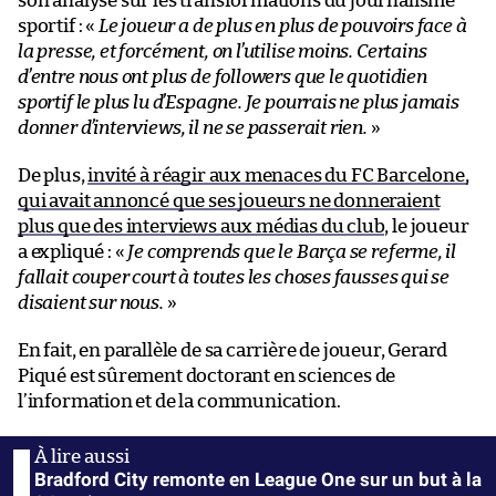
son analyse sur les transformations du journalisme
sportif : «
Le joueur a de plus en plus de pouvoirs face à
la presse, et forcément, on l’utilise moins. Certains
d’entre nous ont plus de followers que le quotidien
sportif le plus lu d’Espagne. Je pourrais ne plus jamais
donner d’interviews, il ne se passerait rien.
»
De plus,
invité à réagir aux menaces du FC Barcelone,
qui avait annoncé que ses joueurs ne donneraient
plus que des interviews aux médias du club
, le joueur
a expliqué : «
Je comprends que le Barça se referme, il
fallait couper court à toutes les choses fausses qui se
disaient sur nous.
»
En fait, en parallèle de sa carrière de joueur, Gerard
Piqué est sûrement doctorant en sciences de
l’information et de la communication.
Bradford City remonte en League One sur un but à la