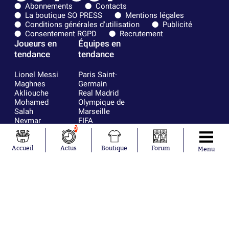
Abonnements
Contacts
La boutique SO PRESS
Mentions légales
Conditions générales d'utilisation
Publicité
Consentement RGPD
Recrutement
Joueurs en
Équipes en
tendance
tendance
Lionel Messi
Paris Saint-
Maghnes
Germain
Akliouche
Real Madrid
Mohamed
Olympique de
Salah
Marseille
Neymar
FIFA
Julián Álvarez
FC Barcelone
3
Ferrán Torres
Argentine
Kilian Corredor
Olympique
Accueil
Actus
Boutique
Forum
Menu
Franco
lyonnais
Mastantuono
AS Monaco
Orel Mangala
RC Strasbourg
Rio Mavuba
Trabzonspor