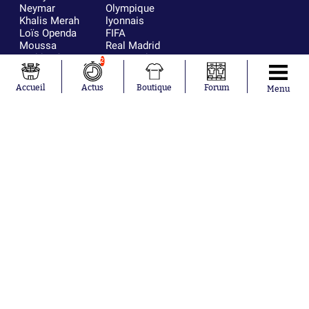
Neymar
Olympique
Khalis Merah
lyonnais
Loïs Openda
FIFA
Moussa
Real Madrid
Niakhaté
RC Strasbourg
2
Nicolás
AC Milan
Tagliafico
France
Accueil
Actus
Boutique
Forum
Menu
Pavel Šulc
RC Lens
Josh Maja
Gauthier Hein