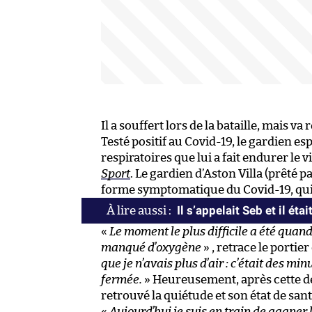
Il a souffert lors de la bataille, mais v
Testé positif au Covid-19, le gardien e
respiratoires que lui a fait endurer le
Sport
. Le gardien d’Aston Villa (prêté 
forme symptomatique du Covid-19, qui l
Il s’appelait Seb et il ét
«
Le moment le plus difficile a été quand 
manqué d’oxygène
» , retrace le portier
que je n’avais plus d’air : c’était des 
fermée.
» Heureusement, après cette de
retrouvé la quiétude et son état de s
«
Aujourd’hui je suis en train de gagner 