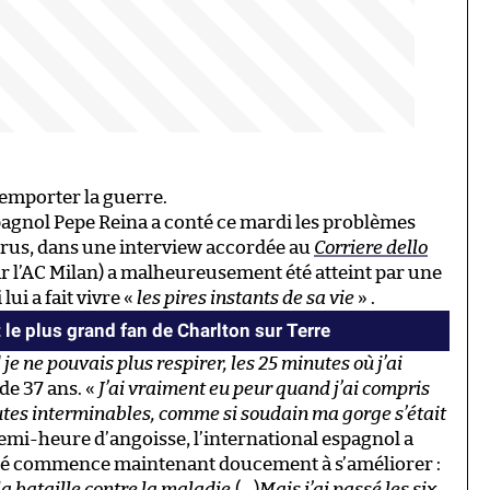
a remporter la guerre.
spagnol Pepe Reina a conté ce mardi les problèmes
 virus, dans une interview accordée au
Corriere dello
par l’AC Milan) a malheureusement été atteint par une
ui a fait vivre «
les pires instants de sa vie
» .
ait le plus grand fan de Charlton sur Terre
je ne pouvais plus respirer, les 25 minutes où j’ai
 de 37 ans. «
J’ai vraiment eu peur quand j’ai compris
minutes interminables, comme si soudain ma gorge s’était
mi-heure d’angoisse, l’international espagnol a
anté commence maintenant doucement à s’améliorer :
la bataille contre la maladie.
(…)
Mais j’ai passé les six