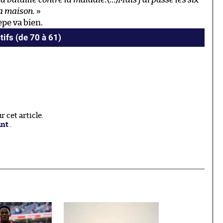
ma maison.
»
pe va bien.
tifs (de 70 à 61)
 cet article.
ant
.