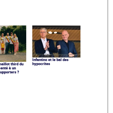
Infantino et le bal des
hypocrites
illot third du
enté à un
upporters ?