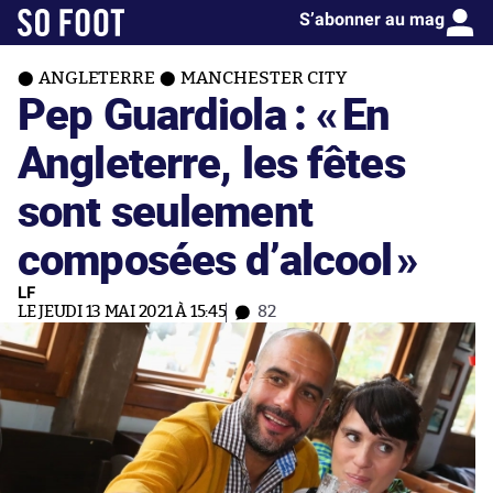
S’abonner au mag
ANGLETERRE
MANCHESTER CITY
Pep Guardiola : «
En
Angleterre, les fêtes
sont seulement
composées d’alcool
»
LF
LE JEUDI 13 MAI 2021 À 15:45
82