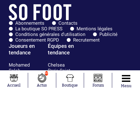
Abonnements
Contacts
La boutique SO PRESS
Mentions légales
Conditions générales d'utilisation
Publicité
Consentement RGPD
Recrutement
Joueurs en
Équipes en
tendance
tendance
Mohamed
Chelsea
Salah
Paris Saint-
10
Mykhailo
Germain
Mudryk
Bordeaux
Accueil
Actus
Boutique
Forum
Menu
Neymar
Olympique
Khalis Merah
lyonnais
Loïs Openda
FIFA
Moussa
Real Madrid
Niakhaté
RC Strasbourg
Nicolás
AC Milan
Tagliafico
France
Pavel Šulc
RC Lens
Josh Maja
Gauthier Hein