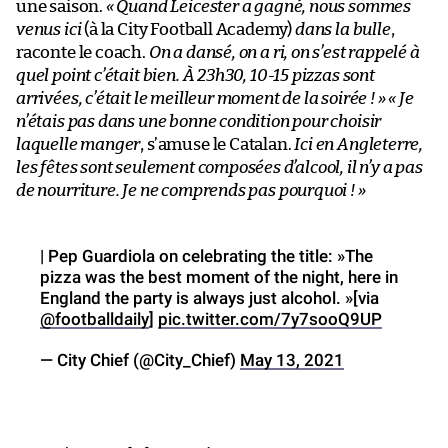
une saison.
« Quand Leicester a gagné, nous sommes
venus ici
(à la City Football Academy)
dans la bulle
,
raconte le coach.
On a dansé, on a ri, on s’est rappelé à
quel point c’était bien. À 23h30, 10-15 pizzas sont
arrivées, c’était le meilleur moment de la soirée ! »
« Je
n’étais pas dans une bonne condition pour choisir
laquelle manger
, s’amuse le Catalan.
Ici en Angleterre,
les fêtes sont seulement composées d’alcool, il n’y a pas
de nourriture. Je ne comprends pas pourquoi ! »
| Pep Guardiola on celebrating the title: »The
pizza was the best moment of the night, here in
England the party is always just alcohol. »[via
@footballdaily
]
pic.twitter.com/7y7sooQ9UP
— City Chief (@City_Chief)
May 13, 2021