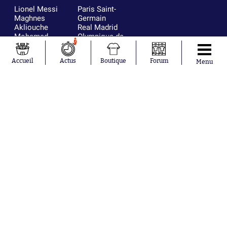
Lionel Messi
Paris Saint-
Maghnes
Germain
Akliouche
Real Madrid
Mohamed
Olympique de
7
Salah
Marseille
Neymar
FIFA
Accueil
Actus
Boutique
Forum
Menu
Julián Álvarez
FC Barcelone
Ferrán Torres
Argentine
Kilian Corredor
Olympique
Franco
lyonnais
Mastantuono
AS Monaco
Orel Mangala
RC Strasbourg
Rio Mavuba
Trabzonspor