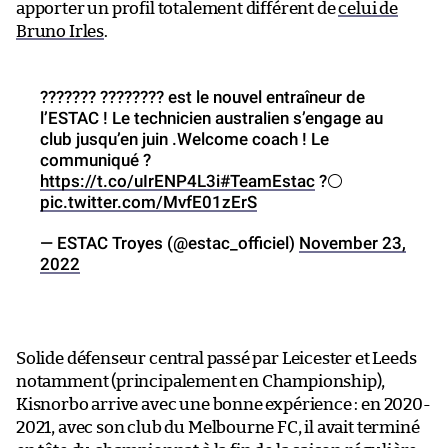
apporter un profil totalement différent de
celui de
Bruno Irles
.
??????? ???????? est le nouvel entraîneur de
l’ESTAC ! Le technicien australien s’engage au
club jusqu’en juin .Welcome coach ! Le
communiqué ?
https://t.co/uIrENP4L3i
#TeamEstac
?⚪️
pic.twitter.com/MvfE01zErS
— ESTAC Troyes (@estac_officiel)
November 23,
2022
Solide défenseur central passé par Leicester et Leeds
notamment (principalement en Championship),
Kisnorbo arrive avec une bonne expérience : en 2020-
2021, avec son club du Melbourne FC, il avait terminé