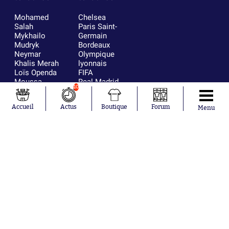
Mohamed
Chelsea
Salah
Paris Saint-
Mykhailo
Germain
Mudryk
Bordeaux
Neymar
Olympique
Khalis Merah
lyonnais
Loïs Openda
FIFA
Moussa
Real Madrid
10
Niakhaté
RC Strasbourg
Nicolás
AC Milan
Accueil
Actus
Boutique
Forum
Menu
Tagliafico
France
Pavel Šulc
RC Lens
Josh Maja
Gauthier Hein