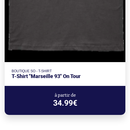
BOUTIQUE SO - T-SHIRT
T-Shirt "Marseille 93" On Tour
à partir de
34.99€