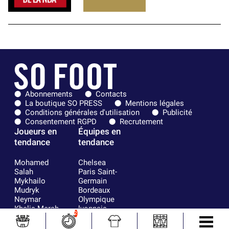
Abonnements
Contacts
La boutique SO PRESS
Mentions légales
Conditions générales d'utilisation
Publicité
Consentement RGPD
Recrutement
Joueurs en
Équipes en
tendance
tendance
Mohamed
Chelsea
Salah
Paris Saint-
Mykhailo
Germain
Mudryk
Bordeaux
Neymar
Olympique
Khalis Merah
lyonnais
2
Loïs Openda
FIFA
Moussa
Real Madrid