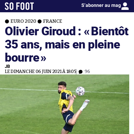
S’abonner au mag
EURO 2020
FRANCE
Olivier Giroud : «
Bientôt
35 ans, mais en pleine
bourre
»
JB
LE DIMANCHE 06 JUIN 2021 À 18:05
96