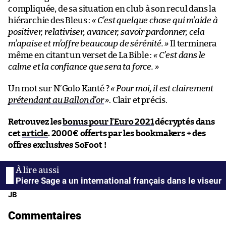
compliquée, de sa situation en club à son recul dans la
hiérarchie des Bleus :
« C’est quelque chose qui m’aide à
positiver, relativiser, avancer, savoir pardonner, cela
m’apaise et m’offre beaucoup de sérénité. »
Il terminera
même en citant un verset de La Bible :
« C’est dans le
calme et la confiance que sera ta force. »
Un mot sur N’Golo Kanté ?
« Pour moi, il est clairement
prétendant au Ballon d’or
»
. Clair et précis.
Retrouvez les
bonus pour l’Euro 2021
décryptés dans
cet
article
. 2000€ offerts par les bookmakers + des
offres exclusives SoFoot !
Pierre Sage a un international français dans le viseur
JB
Commentaires