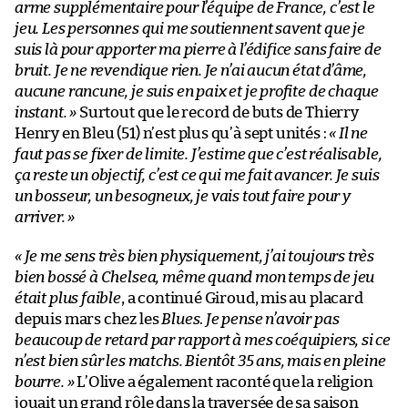
arme supplémentaire pour l’équipe de France, c’est le
jeu. Les personnes qui me soutiennent savent que je
suis là pour apporter ma pierre à l’édifice sans faire de
bruit. Je ne revendique rien. Je n’ai aucun état d’âme,
aucune rancune, je suis en paix et je profite de chaque
instant. »
Surtout que le record de buts de Thierry
Henry en Bleu (51) n’est plus qu’à sept unités :
« Il ne
faut pas se fixer de limite. J’estime que c’est réalisable,
ça reste un objectif, c’est ce qui me fait avancer. Je suis
un bosseur, un besogneux, je vais tout faire pour y
arriver. »
« Je me sens très bien physiquement, j’ai toujours très
bien bossé à Chelsea, même quand mon temps de jeu
était plus faible
, a continué Giroud, mis au placard
depuis mars chez les
Blues
.
Je pense n’avoir pas
beaucoup de retard par rapport à mes coéquipiers, si ce
n’est bien sûr les matchs. Bientôt 35 ans, mais en pleine
bourre. »
L’Olive a également raconté que la religion
jouait un grand rôle dans la traversée de sa saison