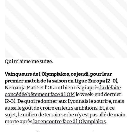
Qui m’aime me suive.
Vainqueurs de l’Olympiakos, ce jeudi, pour leur
premier match de la saison en Ligue Europa (2-0)
,
Nemanja Matić et l’OL ont bien réagi après
la défaite
concédée bêtement face à l’OM
le week-end dernier
(2-3). De quoi redonner aux Lyonnais le sourire, mais
aussi le goût de croire en leurs ambitions. Et, à ce
sujet, le milieu de terrain serbe n’y est pas allé de main
morte après
la rencontre face à l’Olympiakos
.