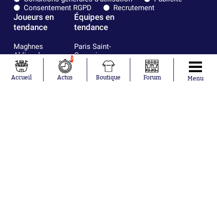
Consentement RGPD
Recrutement
Joueurs en
Équipes en
tendance
tendance
Maghnes
Paris Saint-
Akliouche
Germain
0
Mohamed
Olympique de
Salah
Marseille
Accueil
Actus
Boutique
Forum
Menu
Lionel Messi
Real Madrid
Ferrán Torres
FIFA
Kilian Corredor
Olympique
Franco
lyonnais
Mastantuono
AS Monaco
Orel Mangala
FC Barcelone
Rio Mavuba
Argentine
Rodri
RC Strasbourg
Mika Godts
Trabzonspor