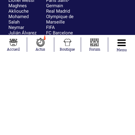
Lionel Messi
Paris Saint-
Maghnes
Germain
Akliouche
Real Madrid
Mohamed
Olympique de
Salah
Marseille
Neymar
FIFA
Julián Álvarez
FC Barcelone
Ferrán Torres
Argentine
7
Kilian Corredor
Olympique
Franco
lyonnais
Accueil
Actus
Boutique
Forum
Menu
Mastantuono
AS Monaco
Orel Mangala
RC Strasbourg
Rio Mavuba
Trabzonspor