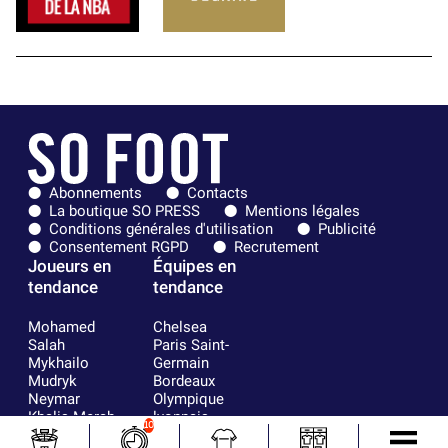
Abonnements
Contacts
La boutique SO PRESS
Mentions légales
Conditions générales d'utilisation
Publicité
Consentement RGPD
Recrutement
Joueurs en
Équipes en
tendance
tendance
Mohamed
Chelsea
Salah
Paris Saint-
Mykhailo
Germain
Mudryk
Bordeaux
Neymar
Olympique
Khalis Merah
lyonnais
10
Loïs Openda
FIFA