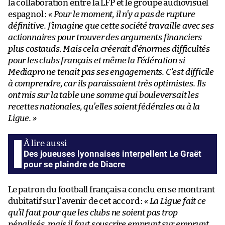
la collaboration entre la LFP et le groupe audiovisuel
espagnol :
« Pour le moment, il n’y a pas de rupture
définitive. J’imagine que cette société travaille avec ses
actionnaires pour trouver des arguments financiers
plus costauds. Mais cela créerait d’énormes difficultés
pour les clubs français et même la Fédération si
Mediapro ne tenait pas ses engagements. C’est difficile
à comprendre, car ils paraissaient très optimistes. Ils
ont mis sur la table une somme qui bouleversait les
recettes nationales, qu’elles soient fédérales ou à la
Ligue. »
Des joueuses lyonnaises interpellent Le Graët
pour se plaindre de Diacre
Le patron du football français a conclu en se montrant
dubitatif sur l’avenir de cet accord :
« La Ligue fait ce
qu’il faut pour que les clubs ne soient pas trop
pénalisés, mais il faut souscrire emprunt sur emprunt.