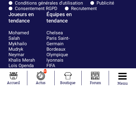
Conditions générales d'utilisation
Publicité
Consentement RGPD
Recrutement
Joueurs en
Équipes en
tendance
tendance
Mohamed
Chelsea
Salah
Paris Saint-
Mykhailo
Germain
Mudryk
Bordeaux
Neymar
Olympique
Khalis Merah
lyonnais
Loïs Openda
FIFA
Moussa
Real Madrid
10
Niakhaté
RC Strasbourg
Nicolás
AC Milan
Accueil
Actus
Boutique
Forum
Menu
Tagliafico
France
Pavel Šulc
RC Lens
Josh Maja
Gauthier Hein