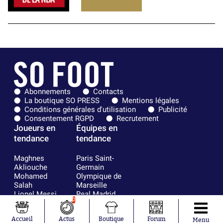
Abonnements
Contacts
La boutique SO PRESS
Mentions légales
Conditions générales d'utilisation
Publicité
Consentement RGPD
Recrutement
Joueurs en
Équipes en
tendance
tendance
Maghnes
Paris Saint-
Akliouche
Germain
Mohamed
Olympique de
Salah
Marseille
Lionel Messi
Real Madrid
0
Ferrán Torres
FIFA
Kilian Corredor
Olympique
Accueil
Actus
Boutique
Forum
Franco
lyonnais
Menu