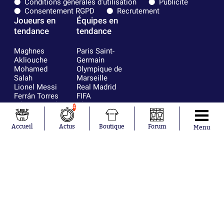
Conditions générales d'utilisation
Publicité
Consentement RGPD
Recrutement
Joueurs en
Équipes en
tendance
tendance
Maghnes
Paris Saint-
Akliouche
Germain
Mohamed
Olympique de
Salah
Marseille
Lionel Messi
Real Madrid
Ferrán Torres
FIFA
Kilian Corredor
Olympique
4
Franco
lyonnais
Mastantuono
AS Monaco
Accueil
Actus
Boutique
Forum
Menu
Orel Mangala
FC Barcelone
Rio Mavuba
Argentine
Rodri
RC Strasbourg
Mika Godts
Trabzonspor