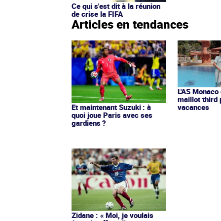
Ce qui s'est dit à la réunion
de crise la FIFA
Articles en tendances
L'AS Monaco d
maillot third
Et maintenant Suzuki : à
vacances
quoi joue Paris avec ses
gardiens ?
Zidane : « Moi, je voulais