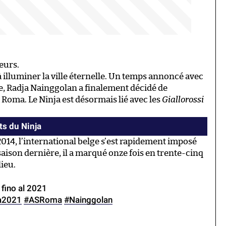
teurs.
 à illuminer la ville éternelle. Un temps annoncé avec
e, Radja Nainggolan a finalement décidé de
la Roma. Le Ninja est désormais lié avec les
Giallorossi
ts du Ninja
4, l’international belge s’est rapidement imposé
saison dernière, il a marqué onze fois en trente-cinq
ieu.
 fino al 2021
a2021
#ASRoma
#Nainggolan