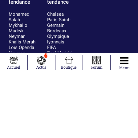
tendance
tendance
Mohamed
Chelsea
Salah
Paris Saint-
Mykhailo
Germain
Mudryk
Bordeaux
Neymar
Olympique
Khalis Merah
lyonnais
Loïs Openda
FIFA
Moussa
Real Madrid
10
Niakhaté
RC Strasbourg
Nicolás
AC Milan
Accueil
Actus
Boutique
Forum
Menu
Tagliafico
France
Pavel Šulc
RC Lens
Josh Maja
Gauthier Hein