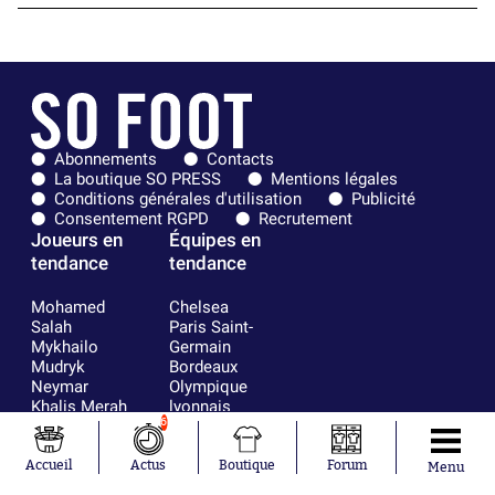
Abonnements
Contacts
La boutique SO PRESS
Mentions légales
Conditions générales d'utilisation
Publicité
Consentement RGPD
Recrutement
Joueurs en
Équipes en
tendance
tendance
Mohamed
Chelsea
Salah
Paris Saint-
Mykhailo
Germain
Mudryk
Bordeaux
Neymar
Olympique
Khalis Merah
lyonnais
Loïs Openda
FIFA
6
Moussa
Real Madrid
Niakhaté
RC Strasbourg
Accueil
Actus
Boutique
Forum
Menu
Nicolás
AC Milan