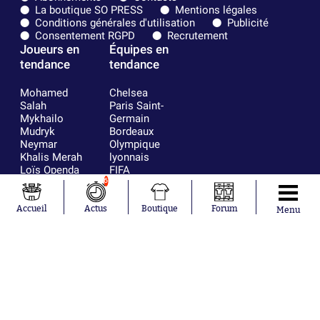
La boutique SO PRESS
Mentions légales
Conditions générales d'utilisation
Publicité
Consentement RGPD
Recrutement
Joueurs en
Équipes en
tendance
tendance
Mohamed
Chelsea
Salah
Paris Saint-
Mykhailo
Germain
Mudryk
Bordeaux
Neymar
Olympique
Khalis Merah
lyonnais
Loïs Openda
FIFA
Moussa
Real Madrid
6
Niakhaté
RC Strasbourg
Nicolás
AC Milan
Accueil
Actus
Boutique
Forum
Menu
Tagliafico
France
Pavel Šulc
RC Lens
Josh Maja
Gauthier Hein