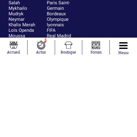
Salah
Paris Saint-
Mykhailo
Germain
Mudryk
Bordeaux
Neymar
Olympique
Khalis Merah
lyonnais
Loïs Openda
FIFA
Moussa
Real Madrid
Niakhaté
RC Strasbourg
8
Nicolás
AC Milan
Tagliafico
France
Accueil
Actus
Boutique
Forum
Menu
Pavel Šulc
RC Lens
Josh Maja
Gauthier Hein