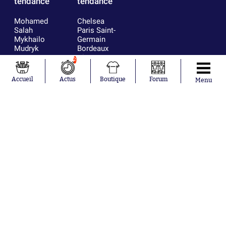
tendance
tendance
Mohamed
Chelsea
Salah
Paris Saint-
Mykhailo
Germain
Mudryk
Bordeaux
Neymar
Olympique
2
Khalis Merah
lyonnais
Loïs Openda
FIFA
Accueil
Actus
Boutique
Forum
Menu
Moussa
Real Madrid
Niakhaté
RC Strasbourg
Nicolás
AC Milan
Tagliafico
France
Pavel Šulc
RC Lens
Josh Maja
Gauthier Hein