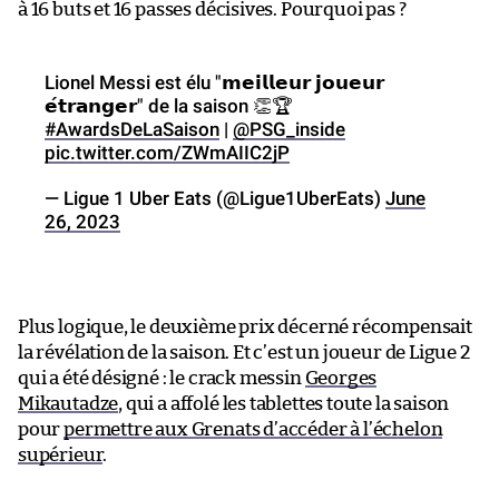
à 16 buts et 16 passes décisives. Pourquoi pas ?
Lionel Messi est élu "𝗺𝗲𝗶𝗹𝗹𝗲𝘂𝗿 𝗷𝗼𝘂𝗲𝘂𝗿
𝗲́𝘁𝗿𝗮𝗻𝗴𝗲𝗿" de la saison 👏🏆
#AwardsDeLaSaison
|
@PSG_inside
pic.twitter.com/ZWmAIIC2jP
— Ligue 1 Uber Eats (@Ligue1UberEats)
June
26, 2023
Plus logique, le deuxième prix décerné récompensait
la révélation de la saison. Et c’est un joueur de Ligue 2
qui a été désigné : le crack messin
Georges
Mikautadze
, qui a affolé les tablettes toute la saison
pour
permettre aux Grenats d’accéder à l’échelon
supérieur
.