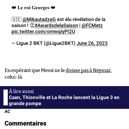
👑 𝐋𝐞 𝐫𝐨𝐢 𝐆𝐞𝐨𝐫𝐠𝐞𝐬 👑
🇬🇪
@MikautadzeG
est élu révélation de la
saison ! 👏
#AwardsdelaSaison
|
@FCMetz
pic.twitter.com/omwqIyPI2U
— Ligue 2 BKT (@Ligue2BKT)
June 26, 2023
En espérant que Messi ne le
donne pas à Neymar
,
celui-là.
Caen, Thionville et La Roche lancent la Ligue 3 en
grande pompe
AC
Commentaires