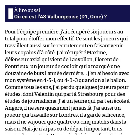
Où en est l’AS Valburgeoise (D1, Orne) ?
Pour l’équipe première, j’ai récupéré six joueurs au
total pour étoffer mon effectif. Ce sont les joueurs qui
travaillent aussi sur le recrutement en faisant venir
leurs copains d’à côté. J’ai récupéré Maxime,
défenseur axial qui vient de Lanvollon, Florent de
Pontrieux, un joueur de couloir qui a marqué une
douzaine de buts l’année dernière… J’en ai besoin avec
mon système en 4-5-1, ou 4-3-3 quand on a le ballon.
Comme tous les ans, j’ai perdu quelques joueurs pour
études, dont Valentin qui part à Strasbourg pour des
études de journalisme. J’ai un jeune qui part en école à
Angers, il ne sera quasiment jamais là. J’ai aussi un
joueur qui travaille sur Londres, il a gardé sa licence,
mais il ne va jouer que quatre ou cinq matchs dans la
saison. Mais je n’ai pas eu de départ important, tous