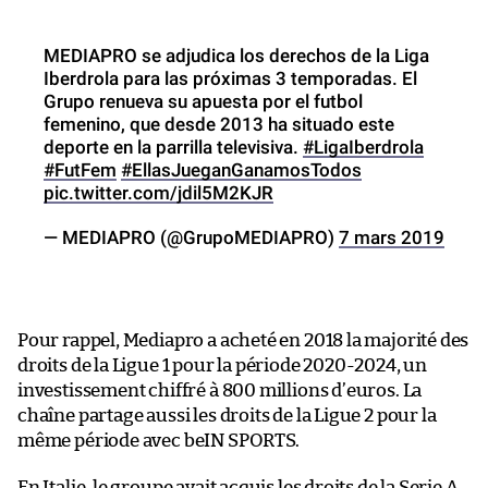
MEDIAPRO se adjudica los derechos de la Liga
Iberdrola para las próximas 3 temporadas. El
Grupo renueva su apuesta por el futbol
femenino, que desde 2013 ha situado este
deporte en la parrilla televisiva.
#LigaIberdrola
#FutFem
#EllasJueganGanamosTodos
pic.twitter.com/jdil5M2KJR
— MEDIAPRO (@GrupoMEDIAPRO)
7 mars 2019
Pour rappel, Mediapro a acheté en 2018 la majorité des
droits de la Ligue 1 pour la période 2020-2024, un
investissement chiffré à 800 millions d’euros. La
chaîne partage aussi les droits de la Ligue 2 pour la
même période avec beIN SPORTS.
En Italie, le groupe avait acquis les droits de la Serie A