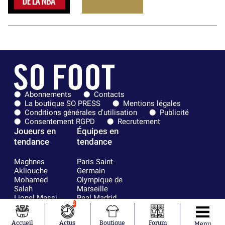
Abonnements
Contacts
La boutique SO PRESS
Mentions légales
Conditions générales d'utilisation
Publicité
Consentement RGPD
Recrutement
Joueurs en
Équipes en
tendance
tendance
Maghnes
Paris Saint-
Akliouche
Germain
Mohamed
Olympique de
Salah
Marseille
Lionel Messi
Real Madrid
2
Ferrán Torres
FIFA
Kilian Corredor
Olympique
Accueil
Actus
Boutique
Forum
Menu