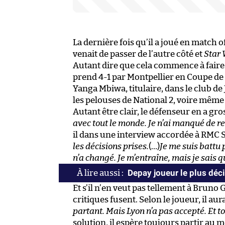
La dernière fois qu’il a joué en match o
venait de passer de l’autre côté et
Star 
Autant dire que cela commence à faire 
prend 4-1 par Montpellier en Coupe de l
Yanga Mbiwa, titulaire, dans le club de
les pelouses de National 2, voire même 
Autant être clair, le défenseur en a gros
avec tout le monde. Je n’ai manqué de r
il dans une interview accordée à RMC 
les décisions prises.
(…)
Je me suis battu 
n’a changé. Je m’entraîne, mais je sais q
Depay joueur le plus déc
Et s’il n’en veut pas tellement à Bruno 
critiques fusent. Selon le joueur, il aur
partant. Mais Lyon n’a pas accepté. Et to
solution, il espère toujours partir au 