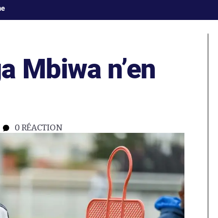
ne
a Mbiwa n’en
0
RÉACTION