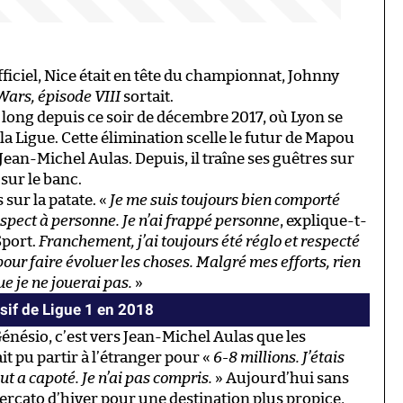
fficiel, Nice était en tête du championnat, Johnny
Wars, épisode VIII
sortait.
long depuis ce soir de décembre 2017, où Lyon se
a Ligue. Cette élimination scelle le futur de Mapou
 Jean-Michel Aulas. Depuis, il traîne ses guêtres sur
sur le banc.
 sur la patate. «
Je me suis toujours bien comporté
espect à personne. Je n’ai frappé personne
, explique-t-
Sport.
Franchement, j’ai toujours été réglo et respecté
pour faire évoluer les choses. Malgré mes efforts, rien
ue je ne jouerai pas.
»
isif de Ligue 1 en 2018
Génésio, c’est vers Jean-Michel Aulas que les
ait pu partir à l’étranger pour «
6-8 millions. J’étais
ut a capoté. Je n’ai pas compris.
» Aujourd’hui sans
mercato d’hiver pour une destination plus propice,