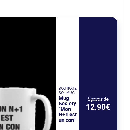
BOUTIQUE
SO - MUG
Mug
à partir de
Society
12.90€
"Mon
N+1 est
un con"