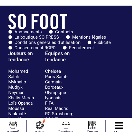
Abonnements
Contacts
La boutique SO PRESS
Mentions légales
Conditions générales d'utilisation
Publicité
Consentement RGPD
Recrutement
Joueurs en
Équipes en
tendance
tendance
Mohamed
Chelsea
Salah
Paris Saint-
Mykhailo
Germain
Mudryk
Bordeaux
Neymar
Olympique
Khalis Merah
lyonnais
Loïs Openda
FIFA
Moussa
Real Madrid
Niakhaté
RC Strasbourg
Nicolás
AC Milan
8
Tagliafico
France
Pavel Šulc
RC Lens