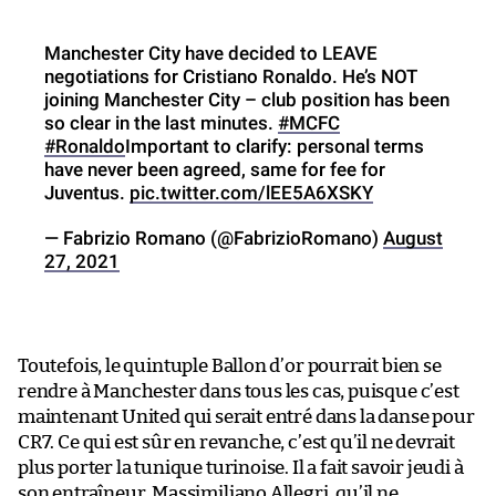
Manchester City have decided to LEAVE
negotiations for Cristiano Ronaldo. He’s NOT
joining Manchester City – club position has been
so clear in the last minutes.
#MCFC
#Ronaldo
Important to clarify: personal terms
have never been agreed, same for fee for
Juventus.
pic.twitter.com/lEE5A6XSKY
— Fabrizio Romano (@FabrizioRomano)
August
27, 2021
Toutefois, le quintuple Ballon d’or pourrait bien se
rendre à Manchester dans tous les cas, puisque c’est
maintenant United qui serait entré dans la danse pour
CR7. Ce qui est sûr en revanche, c’est qu’il ne devrait
plus porter la tunique turinoise. Il a fait savoir jeudi à
son entraîneur, Massimiliano Allegri,
qu’il ne