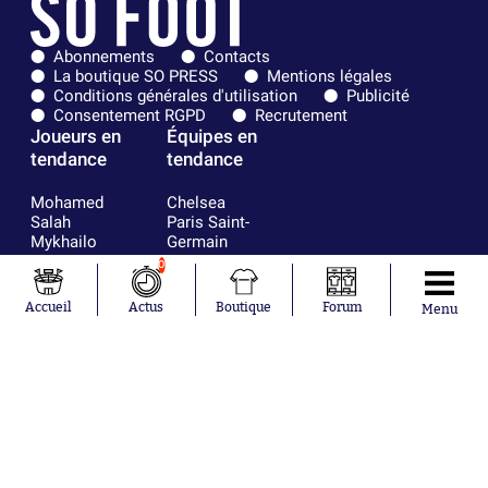
Abonnements
Contacts
La boutique SO PRESS
Mentions légales
Conditions générales d'utilisation
Publicité
Consentement RGPD
Recrutement
Joueurs en
Équipes en
tendance
tendance
Mohamed
Chelsea
Salah
Paris Saint-
Mykhailo
Germain
Mudryk
Bordeaux
0
Neymar
Olympique
Khalis Merah
lyonnais
Accueil
Actus
Boutique
Forum
Menu
Loïs Openda
FIFA
Moussa
Real Madrid
Niakhaté
RC Strasbourg
Nicolás
AC Milan
Tagliafico
France
Pavel Šulc
RC Lens
Josh Maja
Gauthier Hein