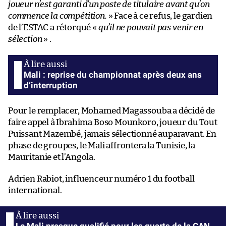
joueur n’est garanti d’un poste de titulaire avant qu’on
commence la compétition.
» Face à ce refus, le gardien
de l’ESTAC a rétorqué «
qu’il ne pouvait pas venir en
sélection
» .
Mali : reprise du championnat après deux ans
d’interruption
Pour le remplacer, Mohamed Magassouba a décidé de
faire appel à Ibrahima Boso Mounkoro, joueur du Tout
Puissant Mazembé, jamais sélectionné auparavant. En
phase de groupes, le Mali affrontera la Tunisie, la
Mauritanie et l’Angola.
Adrien Rabiot, influenceur numéro 1 du football
international.
Le Mali presque qualifié pour les quarts de la CAN