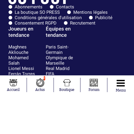
Abonnements
Contacts
La boutique SO PRESS
Mentions légales
Conditions générales d'utilisation
Publicité
Consentement RGPD
Recrutement
Joueurs en
Équipes en
tendance
tendance
Maghnes
Paris Saint-
Akliouche
Germain
Mohamed
Olympique de
Salah
Marseille
Lionel Messi
Real Madrid
Ferrán Torres
FIFA
0
Kilian Corredor
Olympique
Franco
lyonnais
Mastantuono
AS Monaco
Accueil
Actus
Boutique
Forum
Menu
Orel Mangala
FC Barcelone
Rio Mavuba
Argentine
Rodri
RC Strasbourg
Mika Godts
Trabzonspor