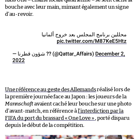
bouche avec leur main, mimant également un signe
d’au-revoir.
محللين برنامج المجلس بعد خروج ألمانيا
pic.twitter.com/M87KeE5Htz
— شؤون قطرنا ?? (@Qattar_Affairs)
December 2,
2022
Une référence au geste des Allemands
réalisé lors de
la première journée face au Japon : les joueurs de la
Mannschaft
avaient caché leur bouche sur une photo
d’avant-match, en référence à
l’interdiction par la
FIFA du port du brassard « One Love »
, porté disparu
depuis le début de la compétition.