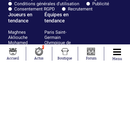
Conditions générales d'utilisation
Publicité
Consentement RGPD
Recrutement
Joueurs en
Équipes en
tendance
tendance
Maghnes
Paris Saint-
Akliouche
Germain
Mohamed
Olympique de
Salah
Marseille
2
Lionel Messi
Real Madrid
Ferrán Torres
FIFA
Accueil
Actus
Boutique
Forum
Menu
Kilian Corredor
Olympique
Franco
lyonnais
Mastantuono
AS Monaco
Orel Mangala
FC Barcelone
Rio Mavuba
Argentine
Rodri
RC Strasbourg
Mika Godts
Trabzonspor