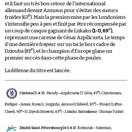
et il faut un très bon retour de l’international
allemand devant Azmoun pour s’éviter des sueurs
e
froides (61
). Mais la pression mise par les Londoniens
s’intensifie peu à peu et finit par être récompensée par
e
un coup de casque gagnant de Lukaku
(1-0, 69
)
,
reprenant une caresse de César Azpilicueta. Le temps
d’une dernière frayeur sur un tacle hors cadre de
e
Dziouba (81
), et le champion d’Europe glane un
premier succès dans cette phase de poules.
La défense du titre est lancée.
e
Chelsea (3-4-3) :
Mendy – Azpilicueta (T. Silva, 83
), Christensen,
e
Rüdiger – James, Kovačić, Jorginho, Alonso (Chilwell, 83
) – Mount (Loftus-
e
e
Cheek, 90
+3), Ziyech (Havertz, 63
) – Lukaku.
Entraîneur :
Thomas Tuchel.
Zénith Saint-Pétersbourg (4-1-4-1) :
Kritsiouk – Sutormin,