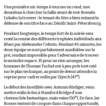
Une première mi-temps à tourner en rond, une
deuxième à chercher la faille avant de voir Romelu
Lukaku la trouver : le tenant du titre a bien entamé la
défense de son titre face au Zénith Saint-Pétersbourg.
Pendant longtemps, le temps fort de la soirée sera
resté la remise des différents trophées individuels aux
Blues
par Aleksander Čeferin. Pendant 45 minutes, les
deux équipe se sont parfaitement annihilées sur le
pré, rendant impossible pour l’adversaire de trouver
le moindre espace. Et pour ne rien arranger, les
hommes de Thomas Tuchel ont à peu près tout raté
sur le plan technique, au point de devoir attendre la
e
reprise pour cadrer enfin par Ziyech (47
).
Le début des hostilités avec Antonio Rüdiger, venu
mettre enfin le feu à Stamford Bridge d’une
e
chevauchée fantastique, mais vaine (50
). En face, les
Russes tentent de croquer dans chaque opportunité,