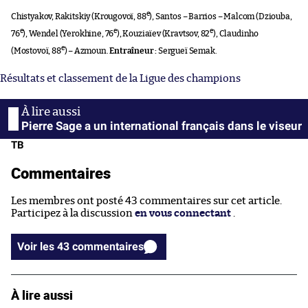
e
Chistyakov, Rakitskiy (Krougovoï, 88
), Santos – Barrios – Malcom (Dziouba,
e
e
e
76
), Wendel (Yerokhine, 76
), Kouziaïev (Kravtsov, 82
), Claudinho
e
(Mostovoï, 88
) – Azmoun.
Entraîneur :
Sergueï Semak.
Résultats et classement de la Ligue des champions
Pierre Sage a un international français dans le viseur
TB
Commentaires
Les membres ont posté 43 commentaires sur cet article.
Participez à la discussion
en vous connectant
.
Voir les 43 commentaires
À lire aussi