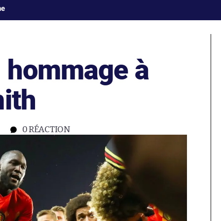
ne
d hommage à
ith
0
RÉACTION