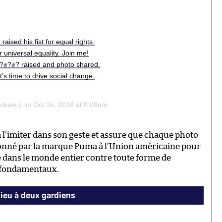
ised his fist for equal rights.
or universal equality. Join me!
?✊?✊?✊? raised and photo shared,
’s time to drive social change.
kaku) on Oct 16, 2018 at 8:08am
à l’imiter dans son geste et assure que chaque photo
donné par la marque Puma à l’Union américaine pour
ée dans le monde entier contre toute forme de
s fondamentaux.
ieu à deux gardiens