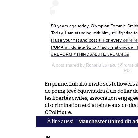
50 years ago today, Olympian Tommie Smith ra
Today, I am standing with him, still fighting f
Raise your fist and post it. For every ✊✊?✊
PUMA will donate $1 to @aclu_nationwide . It
#REFORM #THIRDSALUTE #PUMAfam
À post shared by
Romelu Lukaku
(@romelulu
PDT
En prime, Lukaku invite ses followers 
de poing levé équivaudra à un dollar 
les libertés civiles, association engag
discrimination et d’atteinte aux droit
C Politique.
Manchester United dit ad
JP