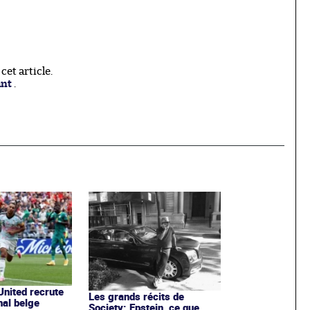
et article.
ant
.
nited recrute
Les grands récits de
nal belge
Society: Epstein, ce que