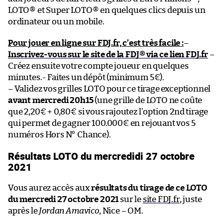
LOTO® et Super LOTO® en quelques clics depuis un
ordinateur ou un mobile.
Pour jouer en ligne sur FDJ.fr, c’est très facile :
–
Inscrivez-vous sur le site de la FDJ® via ce lien FDJ.fr
–
Créez ensuite votre compte joueur en quelques
minutes.- Faites un dépôt (minimum 5€).
– Validez vos grilles LOTO pour ce tirage exceptionnel
avant mercredi 20h15
(une grille de LOTO ne coûte
que 2,20€ + 0,80€ si vous rajoutez l’option 2nd tirage
qui permet de gagner 100.000€ en rejouant vos 5
numéros Hors N° Chance).
Résultats LOTO du mercredidi 27 octobre
2021
Vous aurez accès aux
résultats du tirage de ce LOTO
du mercredi 27 octobre 2021
sur le
site FDJ.fr
, juste
après le
Jordan Amavico
, Nice – OM.