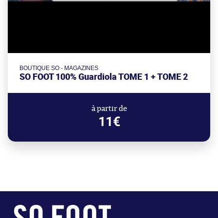
BOUTIQUE SO - MAGAZINES
SO FOOT 100% Guardiola TOME 1 + TOME 2
à partir de
11€