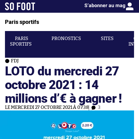
S’abonner au mag
Paris sportifs
PARIS
PRONOSTICS
SITES
C
SPORTIFS
INT
FDJ
LOTO du mercredi 27
octobre 2021 : 14
millions d’€ à gagner !
LE MERCREDI 27 OCTOBRE 2021 À 07:38
3