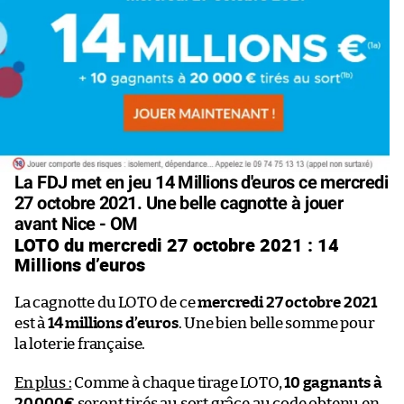
La FDJ met en jeu 14 Millions d'euros ce mercredi
27 octobre 2021. Une belle cagnotte à jouer
avant Nice - OM
LOTO du mercredi 27 octobre 2021 : 14
Millions d’euros
La cagnotte du LOTO de ce
mercredi 27 octobre 2021
est à
14 millions d’euros
. Une bien belle somme pour
la loterie française.
En plus :
Comme à chaque tirage LOTO,
10 gagnants à
20.000€
seront tirés au sort grâce au code obtenu en