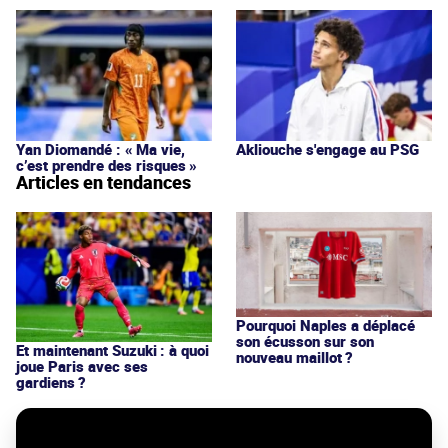
Yan Diomandé : « Ma vie,
Akliouche s'engage au PSG
c’est prendre des risques »
Articles en tendances
Pourquoi Naples a déplacé
son écusson sur son
Et maintenant Suzuki : à quoi
nouveau maillot ?
joue Paris avec ses
gardiens ?