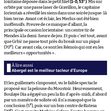
e
lointaine déposée dans le petit filet
(1-0, 53
)
. Mis sur
orbite par une passe laser de Gravillon, le capitaine
lorientais a réveillé les siens dans une soirée jusque-là
bien terne. Avant cet éclair, les Merlus ont été bien
inoffensifs. Preuve de ce manque d’allant, la
principale occasion lorientaise : un centre tir de
Mendes à la demi-heure de jeu. Et puis c’est tout, avant
que Grbić ne passe tout près du break sur un piqué
e
(70
). Car avant cela, ce sont les Rémois qui ont eu les
meilleurs « opportunités » .
Abergel est le meilleur tacleur d’Europe
Et les guillemets s’imposent, vu le faible spectacle
proposé sur la pelouse du Moustoir. Heureusement,
Boulaye Dia a égayé un peu la fin d’après-midi, d’abord
par un numéro de soliste où il n’a manqué que la
e
conclusion (5
), puis sur un bon centre de Kutesa
e