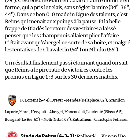
(29
). C’est ensuite Mathieu Cafaro, l’autre homme en
e
e
forme, qui a pris le relais, sans régler la mire (34
, 36
,
e
44
). Dans ce bon 0-0 made in Ligue des talents, c’est
Reims qui menait aux poings à la pause. Et la belle
frappe de Dia dès le retour des vestiaires a laissé
penser que les Champenois allaient plier l’affaire.
C’était avant qu’Abergel ne sorte de sa boîte, et malgré
e
e
les tentatives de Chavalerin (54
) ou Mbuku (65
).
Un résultat finalement pas si étonnant quand on sait
que Reims a le pire ratio de victoires contre les
promus en Ligue 1 : 3 sur les 30 derniers matchs.
e
FC Lorient (5-4-1) :
Dreyer – Mendes (Delaplace, 82
), Gravillon,
e
Laporte, Morel, Hergault – Abergel, Monconduit, Laurienté (Wissa, 61
),
e
e
Boisgard (Le Fée, 61
) – Moffi (Grbić, 68
).
Entraîneur :
Christophe Pélissier.
Stade de Reims (4-3-3) :
Rajković – Konan (De