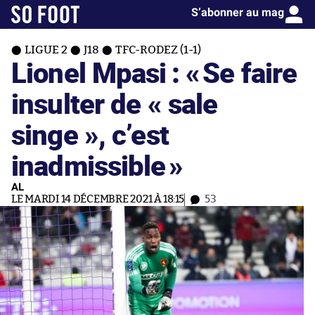
S’abonner au mag
LIGUE 2
J18
TFC-RODEZ (1-1)
Lionel Mpasi : «
Se faire
insulter de « sale
singe », c’est
inadmissible
»
AL
LE MARDI 14 DÉCEMBRE 2021 À 18:15
53