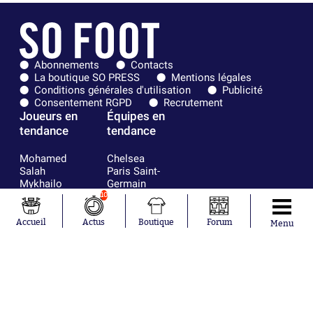
Abonnements
Contacts
La boutique SO PRESS
Mentions légales
Conditions générales d'utilisation
Publicité
Consentement RGPD
Recrutement
Joueurs en
Équipes en
tendance
tendance
Mohamed
Chelsea
Salah
Paris Saint-
Mykhailo
Germain
Mudryk
Bordeaux
10
Neymar
Olympique
Khalis Merah
lyonnais
Accueil
Actus
Boutique
Forum
Menu
Loïs Openda
FIFA
Moussa
Real Madrid
Niakhaté
RC Strasbourg
Nicolás
AC Milan
Tagliafico
France
Pavel Šulc
RC Lens
Josh Maja