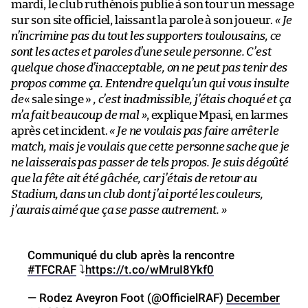
mardi, le club ruthénois publie à son tour un message
sur son site officiel, laissant la parole à son joueur.
« Je
n’incrimine pas du tout les supporters toulousains, ce
sont les actes et paroles d’une seule personne. C’est
quelque chose d’inacceptable, on ne peut pas tenir des
propos comme ça. Entendre quelqu’un qui vous insulte
de
« sale singe »
, c’est inadmissible, j’étais choqué et ça
m’a fait beaucoup de mal »
, explique Mpasi, en larmes
après cet incident.
« Je ne voulais pas faire arrêter le
match, mais je voulais que cette personne sache que je
ne laisserais pas passer de tels propos. Je suis dégoûté
que la fête ait été gâchée, car j’étais de retour au
Stadium, dans un club dont j’ai porté les couleurs,
j’aurais aimé que ça se passe autrement. »
Communiqué du club après la rencontre
#TFCRAF
⤵️
https://t.co/wMruI8Ykf0
— Rodez Aveyron Foot (@OfficielRAF)
December