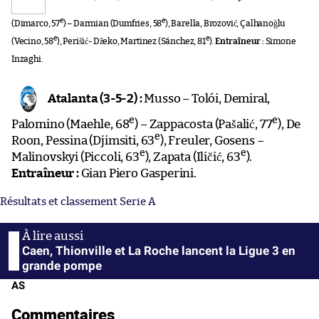
e
e
(Dimarco, 57
) – Darmian (Dumfries, 58
), Barella, Brozović, Çalhanoğlu
e
e
(Vecino, 58
), Perišić- Džeko, Martinez (Sánchez, 81
).
Entraîneur :
Simone
Inzaghi.
Atalanta (3-5-2) :
Musso – Tolói, Demiral,
e
e
Palomino (Maehle, 68
) – Zappacosta (Pašalić, 77
), De
e
Roon, Pessina (Djimsiti, 63
), Freuler, Gosens –
e
e
Malinovskyi (Piccoli, 63
), Zapata (Iličić, 63
).
Entraîneur :
Gian Piero Gasperini.
Résultats et classement Serie A
Caen, Thionville et La Roche lancent la Ligue 3 en
grande pompe
AS
Commentaires