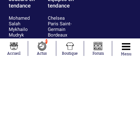
tendance
tendance
Mohamed
Chelsea
Salah
Paris Saint-
Mykhailo
Germain
Mudryk
Bordeaux
Neymar
Olympique
2
Khalis Merah
lyonnais
Loïs Openda
FIFA
Accueil
Actus
Boutique
Forum
Menu
Moussa
Real Madrid
Niakhaté
RC Strasbourg
Nicolás
AC Milan
Tagliafico
France
Pavel Šulc
RC Lens
Josh Maja
Gauthier Hein