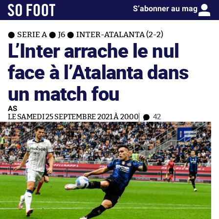
S’abonner au mag
SERIE A
J6
INTER-ATALANTA (2-2)
L’Inter arrache le nul
face à l’Atalanta dans
un match fou
AS
LE SAMEDI 25 SEPTEMBRE 2021 À 20:00
42