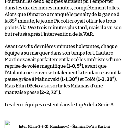
Pourtant, les deux équipes auraient pu l’emporter
dans les dix dernières minutes, complètement folles.
Alors que Dimarco a manqué le penalty de la gagne à
e
la 85
minute, le jeune Piccoli croyait offrir les trois
points à la
Dea
trois minutes plus tard, mais il a vu son
but refusé après l’intervention de la VAR.
Avant ces dix dernières minutes haletantes, chaque
équipe a su marquer dans son temps fort. Lautaro
Martinez avait parfaitement lancé les Intéristes d’une
e
reprise de volée magnifique
(1-0, 5
)
, avant que
l’Atalanta ne renverse totalement la tendance avant la
e
e
pause grâce à Malinovski
(1-1, 30
)
et Tolói
(1-2, 38
)
.
Mais Edin Džeko a su sortir les Milanais d’une
e
mauvaise passe
(2-2, 72
)
.
Les deux équipes restent dans le top 5 de la Serie A.
Inter Milan (3-5-2) :
Handanovič – Škriniar, De Vrij, Bastoni